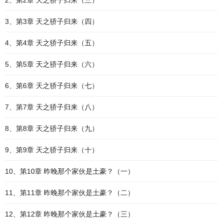
2、第2章 天之骄子归来（三）
3、第3章 天之骄子归来（四）
4、第4章 天之骄子归来（五）
5、第5章 天之骄子归来（六）
6、第6章 天之骄子归来（七）
7、第7章 天之骄子归来（八）
8、第8章 天之骄子归来（九）
9、第9章 天之骄子归来（十）
10、第10章 昨晚那个家伙是土豪？（一）
11、第11章 昨晚那个家伙是土豪？（二）
12、第12章 昨晚那个家伙是土豪？（三）