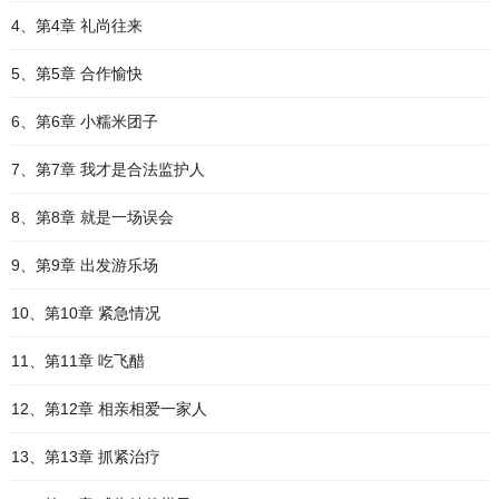
4、第4章 礼尚往来
5、第5章 合作愉快
6、第6章 小糯米团子
7、第7章 我才是合法监护人
8、第8章 就是一场误会
9、第9章 出发游乐场
10、第10章 紧急情况
11、第11章 吃飞醋
12、第12章 相亲相爱一家人
13、第13章 抓紧治疗