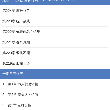
最新章节预览 更新时间：2025-06-18 17:51:23
第224章 演技到位
第223章 统一战线
第222章 你也配站在这里！
第221章 各怀鬼胎
第220章 爱搭不理
第219章 股东大会
全部章节列表
1、第1章 男人就是矫情
2、第2章 秦夫人的位置
3、第3章 选择交换