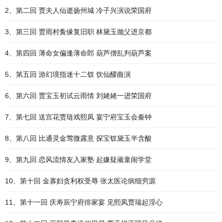
2、第二回 贾夫人仙逝扬州城 冷子兴演说荣国府
3、第三回 贾雨村夤缘复旧职 林黛玉抛父进京都
4、第四回 薄命女偏逢薄命郎 葫芦僧乱判葫芦案
5、第五回 游幻境指迷十二钗 饮仙醪曲演
6、第六回 贾宝玉初试云雨情 刘姥姥一进荣国府
7、第七回 送宫花贾琏戏熙凤 宴宁府宝玉会秦钟
8、第八回 比通灵金莺微露意 探宝钗黛玉半含酸
9、第九回 恋风流情友入家塾 起嫌疑顽童闹学堂
10、第十回 金寡妇贪利权受辱 张太医论病细穷源
11、第十一回 庆寿辰宁府排家宴 见熙凤贾瑞起淫心