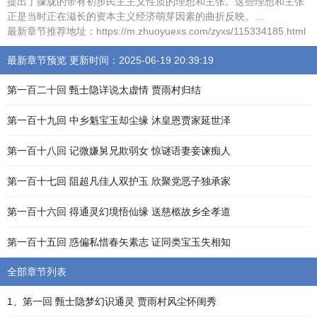
提出了朦胧的带有初步民主主义性质的理想和主张。这些理想和主张
正是当时正在滋长的资本主义经济萌芽因素的曲折反映。…
最新章节推荐地址：https://m.zhuoyuexs.com/zyxs/115334185.html
最新章节预览 更新时间：2025-06-19 20:39:19
第一百二十回 甄士隐详说太虚情 贾雨村归结
第一百十九回 中乡魁宝玉却尘缘 沐皇恩贾家延世泽
第一百十八回 记微嫌舅兄欺弱女 惊谜语妻妾谏痴人
第一百十七回 阻超凡佳人双护玉 欣聚党恶子独承家
第一百十六回 得通灵幻境悟仙缘 送慈柩故乡全孝道
第一百十五回 惑偏私惜春矢素志 证同类宝玉失相知
全部章节列表
1、第一回 甄士隐梦幻识通灵 贾雨村风尘怀闺秀