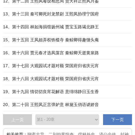
12、第十二回 王熙凤毒设相思局 贾天祥正照风月鉴
13、第十三回 秦可卿死封龙禁尉 王熙凤协理宁国府
14、第十四回 林如海捐馆扬州城 贾宝玉路谒北静王
15、第十五回 王凤姐弄权铁槛寺 秦鲸卿得趣馒头庵
16、第十六回 贾元春才选凤藻宫 秦鲸卿夭逝黄泉路
17、第十七回 大观园试才题对额 荣国府归省庆元宵
18、第十八回 大观园试才题对额 荣国府归省庆元宵
19、第十九回 情切切良宵花解语 意绵绵静日玉生香
20、第二十回 王熙凤正言弹妒意 林黛玉俏语谑娇音
上一页
下一页
相关推荐：
聊斋志异
、
二刻拍案惊奇
、
儒林外史
、
济公全传
、
封神