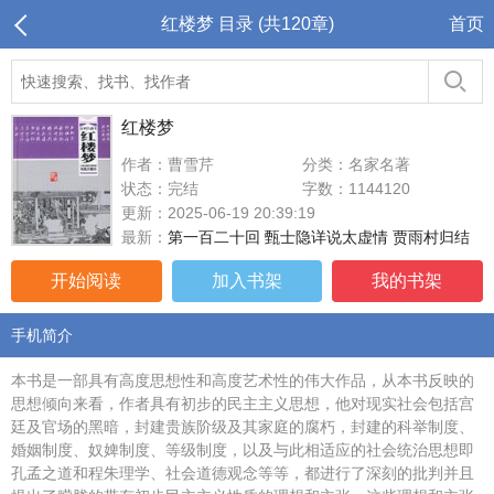
红楼梦 目录 (共120章)
首页
红楼梦
作者：曹雪芹
分类：名家名著
状态：完结
字数：1144120
更新：2025-06-19 20:39:19
最新：
第一百二十回 甄士隐详说太虚情 贾雨村归结
开始阅读
加入书架
我的书架
手机简介
本书是一部具有高度思想性和高度艺术性的伟大作品，从本书反映的
思想倾向来看，作者具有初步的民主主义思想，他对现实社会包括宫
廷及官场的黑暗，封建贵族阶级及其家庭的腐朽，封建的科举制度、
婚姻制度、奴婢制度、等级制度，以及与此相适应的社会统治思想即
孔孟之道和程朱理学、社会道德观念等等，都进行了深刻的批判并且