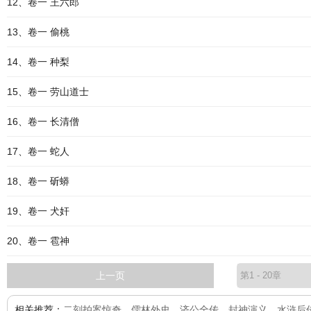
12、卷一 王六郎
13、卷一 偷桃
14、卷一 种梨
15、卷一 劳山道士
16、卷一 长清僧
17、卷一 蛇人
18、卷一 斫蟒
19、卷一 犬奸
20、卷一 雹神
上一页
相关推荐：
二刻拍案惊奇
、
儒林外史
、
济公全传
、
封神演义
、
水浒后