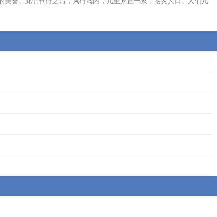
的美誉。此书刊行之后，风行海内，几至家置一家，脍炙人口。人们几