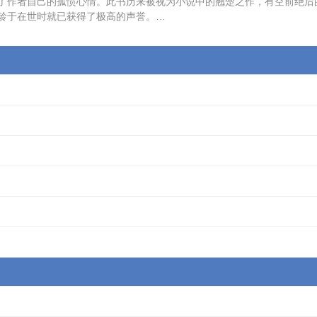
了作者自己的孤愤心情。此书历来被视为小说中的翘楚之作，有空前绝后
龄于在世时就已获得了极高的声誉。…