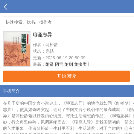
聊斋志异
作者：蒲松龄
状态：完结
更新：2025-06-19 20:50:09
最新：
附录 阿宝 附则 集痴类十
开始阅读
手机简介
在几千所的中国文言小说史上，《聊斋志异》的地位就如同《红楼梦》
志异》，使其如奇峰突起，达到了中国文言小说创作的最高成就。《聊
异》是蒲松龄藉以抒发内心愤懑、寄托生活理想的作品。《聊斋志异》
妙，行文典雅纯熟，风调寒峭高古。《聊斋志异》是我国清初的一部文
的艺术形象，作者蒲松龄一生科甲不利、生活清贫，对于当时的社会有