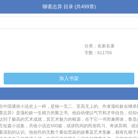
聊斋志异 目录 (共499章)
分类：名家名著
字数：611755
加入书架
在中国通俗小说史上一样，是独一无二、至高无上的。作者蒲松龄在继承
斋志异》是蒲松龄一生精力所聚之书。他自幼便以气节和才华自负，但却
达到了极高的艺术成就，其艺术魅力的根源，在于它一书而兼两体，鲁迅
言短篇小说集，共收小说近500篇，或讲民间的民俗民习、奇谈异闻、或
着深刻的认识。他创作的无数个看似荒诞的故事及艺术形象，都有扎根于