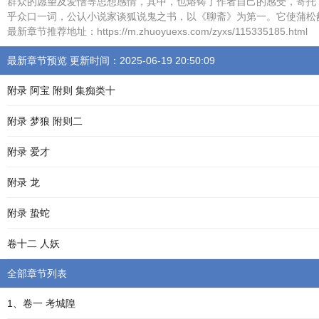
群众的愿望及爱憎等思想感情，其中，也熔铸了作者自己的感受，寄托
乎众口一词，公认小说家谈狐说鬼之书，以《聊斋》为第一。它使蒲松
最新章节推荐地址：https://m.zhuoyuexs.com/zyxs/115335185.html
最新章节预览 更新时间：2025-06-19 20:50:09
附录 阿宝 附则 集痴类十
附录 梦狼 附则二
附录 爱才
附录 龙
附录 蛰蛇
卷十二 人妖
全部章节列表
1、卷一 考城隍