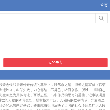
首页
我的书架
魏晋志怪和唐宋传奇传统的基础上，以隽永之笔、博爱之情写就《聊斋
命运坎坷，科举失败，内心郁结，不得已，转而创作。所以，《聊斋志
先生称之为用传奇法，而以志怪。书中作品构思奇幻委曲，记事诙谲曼
讲世间万物的奇异变幻、题材极为广泛。其独特的故事情节、异彩纷呈
社会的思想内容基础，并由此曲折地反映了当时的社会矛盾及广大人民