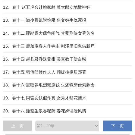
12、卷十 赵五虎合计挑家衅 莫大郎立地散神奸
13、卷十一 满少卿饥附饱飏 焦文姬生仇死报
14、卷十二 硬勘案大儒争闲气 甘受刑侠女著芳名
15、卷十三 鹿胎庵客人作寺主 判溪里旧鬼借新尸
16、卷十四 赵县君乔送黄柑 吴宣教干偿白镪
17、卷十五 韩侍郎婢作夫人 顾提控椽居郎署
18、卷十六 迟取券毛烈赖原钱 失还魂牙僧索剩命
19、卷十七 同窗友认假作真 女秀才移花接术
20、卷十八 甄监生浪吞秘药 春花婢误泄风情
上一页
下一页