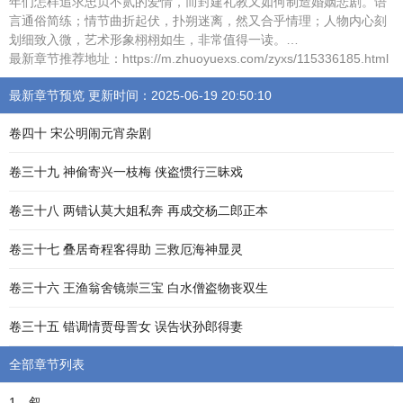
年们怎样追求忠贞不贰的爱情，而封建礼教又如何制造婚姻悲剧。语
言通俗简练；情节曲折起伏，扑朔迷离，然又合乎情理；人物内心刻
划细致入微，艺术形象栩栩如生，非常值得一读。…
最新章节推荐地址：https://m.zhuoyuexs.com/zyxs/115336185.html
最新章节预览 更新时间：2025-06-19 20:50:10
卷四十 宋公明闹元宵杂剧
卷三十九 神偷寄兴一枝梅 侠盗惯行三昧戏
卷三十八 两错认莫大姐私奔 再成交杨二郎正本
卷三十七 叠居奇程客得助 三救厄海神显灵
卷三十六 王渔翁舍镜崇三宝 白水僧盗物丧双生
卷三十五 错调情贾母詈女 误告状孙郎得妻
全部章节列表
1、叙