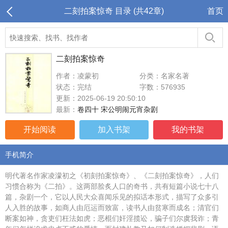
二刻拍案惊奇 目录 (共42章)
首页
二刻拍案惊奇
作者：凌蒙初
分类：名家名著
状态：完结
字数：576935
更新：2025-06-19 20:50:10
最新：
卷四十 宋公明闹元宵杂剧
开始阅读
加入书架
我的书架
手机简介
明代著名作家凌濛初之《初刻拍案惊奇》、《二刻拍案惊奇》，人们
习惯合称为《二拍》。这两部脍炙人口的奇书，共有短篇小说七十八
篇，杂剧一个，它以人民大众喜闻乐见的拟话本形式，描写了众多引
人入胜的故事，如商人由厄运而致富，读书人由贫寒而成名；清官们
断案如神，贪吏们枉法如虎；恶棍们奸淫揽讼，骗子们尔虞我诈；青