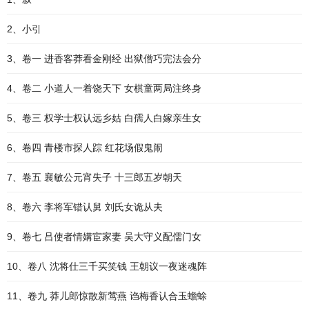
2、小引
3、卷一 进香客莽看金刚经 出狱僧巧完法会分
4、卷二 小道人一着饶天下 女棋童两局注终身
5、卷三 权学士权认远乡姑 白孺人白嫁亲生女
6、卷四 青楼市探人踪 红花场假鬼闹
7、卷五 襄敏公元宵失子 十三郎五岁朝天
8、卷六 李将军错认舅 刘氏女诡从夫
9、卷七 吕使者情媾宦家妻 吴大守义配儒门女
10、卷八 沈将仕三千买笑钱 王朝议一夜迷魂阵
11、卷九 莽儿郎惊散新莺燕 诌梅香认合玉蟾蜍