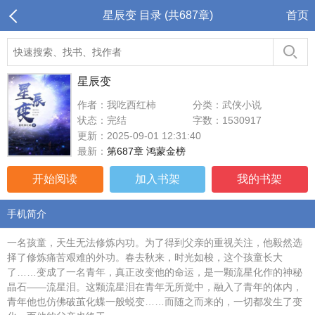
星辰变 目录 (共687章)
首页
星辰变
作者：我吃西红柿
分类：武侠小说
状态：完结
字数：1530917
更新：2025-09-01 12:31:40
最新：
第687章 鸿蒙金榜
开始阅读
加入书架
我的书架
手机简介
一名孩童，天生无法修炼内功。为了得到父亲的重视关注，他毅然选
择了修炼痛苦艰难的外功。春去秋来，时光如梭，这个孩童长大
了……变成了一名青年，真正改变他的命运，是一颗流星化作的神秘
晶石——流星泪。这颗流星泪在青年无所觉中，融入了青年的体内，
青年他也仿佛破茧化蝶一般蜕变……而随之而来的，一切都发生了变