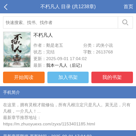
不朽凡人 目录 (共1238章)
首页
不朽凡人
作者：鹅是老五
分类：武侠小说
状态：完结
字数：2613768
更新：2025-09-01 17:04:02
最新：
我本一凡人（后记）
开始阅读
加入书架
我的书架
手机简介
在这里，拥有灵根才能修仙，所有凡根注定只是凡人。莫无忌，只有
凡根，一介凡人！...
最新章节推荐地址：
https://m.zhuoyuexs.com/zyxs/1153401185.html