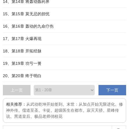
14、第14章 将轰动炼药界
15、第15章 莫无忌的担忧
16、第16章 轰动的九命疗伤
17、第17章 火爆再现
18、第18章 开拓经脉
19、第19章 功亏一篑
20、第20章 终于明白
上一页
下一页
相关推荐：
从武动乾坤开始签到
、
末世：从加点开始无限进化
、
修
神外传
、
儒道至圣
、
卡徒
、
超级医生在都市
、
寂灭天骄
、
星峰传
说
、
黑道皇后
、
极品老师俏校花