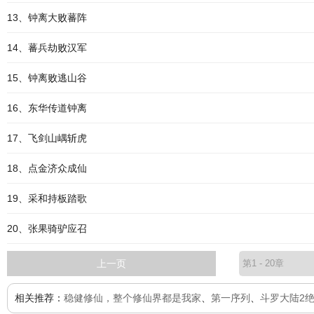
13、钟离大败蕃阵
14、蕃兵劫败汉军
15、钟离败逃山谷
16、东华传道钟离
17、飞剑山嵎斩虎
18、点金济众成仙
19、采和持板踏歌
20、张果骑驴应召
上一页
相关推荐：
稳健修仙，整个修仙界都是我家
、
第一序列
、
斗罗大陆2