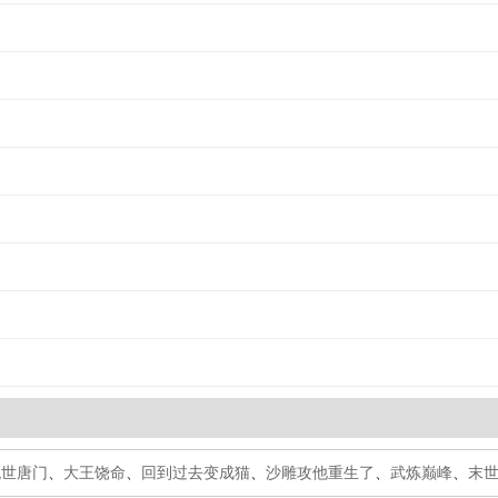
绝世唐门
、
大王饶命
、
回到过去变成猫
、
沙雕攻他重生了
、
武炼巅峰
、
末