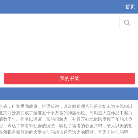
首页
我的书架
余省，广集民间故事、神话传说，以道教祖师八仙得道始末为主线串以
北京白云观完成了这部五十余万言的神魔小说。污垢道人在作品中着力
后数千年。作者以深邃丰富的想象力，别具匠心地把跨度数千年的八位
思，表达了作者对社会的愤懑，唤起了读者的心里共鸣，给人以美的艺
在颂扬道家尊崇的大罗金仙的超人通天法力的同时，宣染了神仙的境