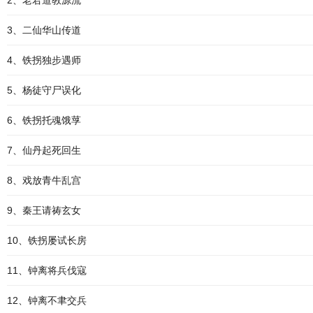
2、老君道教源流
3、二仙华山传道
4、铁拐独步遇师
5、杨徒守尸误化
6、铁拐托魂饿莩
7、仙丹起死回生
8、戏放青牛乱宫
9、秦王请祷玄女
10、铁拐屡试长房
11、钟离将兵伐寇
12、钟离不聿交兵