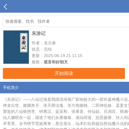
东游记
作者：吴元泰
状态：完结
更新：2025-06-19 21:11:15
最新：
观音和好朝天
开始阅读
手机简介
《东游记》——八仙过海是我国流传很广影响较大的一部长篇神魔小说
神龙出世、嫦娥奔月、张天师治鬼、东方朔偷桃、二郎神惩妹、孟姜女
塑造的八仙铁拐李、钟离汉、蓝采和、张果老、何仙姑、吕洞宾、韩湘
仙人缀联在一起，描述了他们从善修炼、成仙得道、惩恶扬善、扶人间
术享受。全书情节荒诞离奇，悬念迭出，仙术幻化和超自然仙魔斗法的