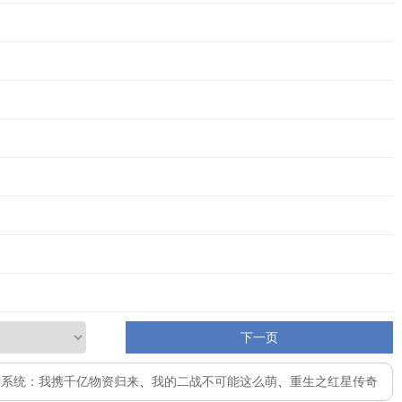
下一页
世系统：我携千亿物资归来
、
我的二战不可能这么萌
、
重生之红星传奇