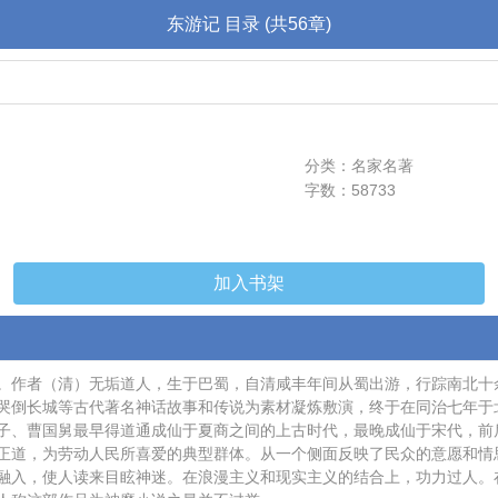
东游记 目录 (共56章)
分类：名家名著
字数：58733
加入书架
。作者（清）无垢道人，生于巴蜀，自清咸丰年间从蜀出游，行踪南北十
哭倒长城等古代著名神话故事和传说为素材凝炼敷演，终于在同治七年于
子、曹国舅最早得道通成仙于夏商之间的上古时代，最晚成仙于宋代，前
正道，为劳动人民所喜爱的典型群体。从一个侧面反映了民众的意愿和情
融入，使人读来目眩神迷。在浪漫主义和现实主义的结合上，功力过人。