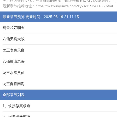
界。作为娱性文化，消遣解颐的神魔小说读来很有吸引力和刺激性。世
最新章节推荐地址：https://m.zhuoyuexs.com/zyxs/115347185.html
最新章节预览 更新时间：2025-06-19 21:11:15
观音和好朝天
八仙天兵大战
龙王表奏天庭
八仙推山筑海
龙王水灌八仙
龙王奔投南海
全部章节列表
1、铁拐修真求道