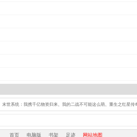
、
末世系统：我携千亿物资归来
、
我的二战不可能这么萌
、
重生之红星传
首页
电脑版
书架
足迹
网站地图