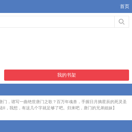
首页
我的书架
唐门，谱写一曲绝世唐门之歌？百万年魂兽，手握日月摘星辰的死灵圣
II，我想，有这几个字就足够了吧。归来吧，唐门的兄弟姐妹】