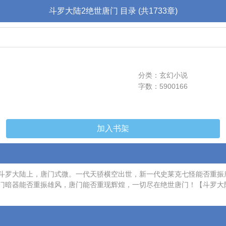
斗罗大陆2绝世唐门 目录 (共1733章)
分类：玄幻小说
字数：5900166
加入书架
斗罗大陆上，唐门式微。一代天骄横空出世，新一代史莱克七怪能否重振
门暗器能否重振雄风，唐门能否重现辉煌，一切尽在绝世唐门！【斗罗大陆