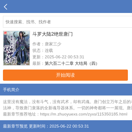
斗罗大陆2绝世唐门
作者：唐家三少
状态：连载
更新：2025-06-22 00:53:31
最新：
第六百二十二章 大结局（四）
开始阅读
手机简介
这里没有魔法，没有斗气，没有武术，却有武魂。唐门创立万年之后的
法神，导致唐门衰落的全新魂导器体系。一切的神奇都将一一展现。唐
最新章节推荐地址：https://m.zhuoyuexs.com/zyxs/115350185.html
最新章节预览 更新时间：2025-06-22 00:53:31