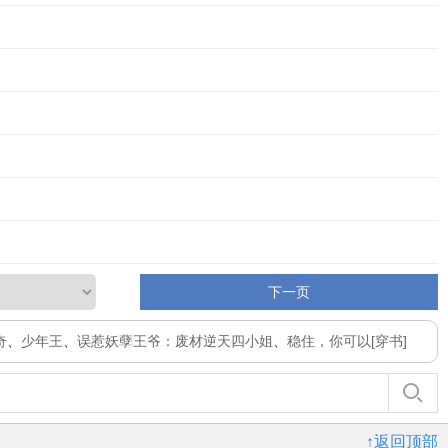
下一页
奇
、
少年王
、
误惹妖孽王爷：废材逆天四小姐
、
稳住，你可以[穿书]
↑返回顶部