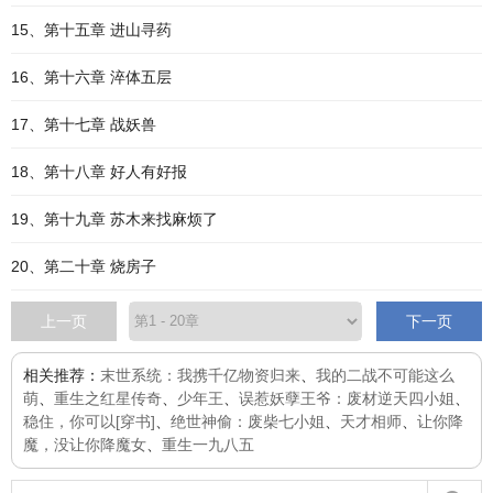
15、第十五章 进山寻药
16、第十六章 淬体五层
17、第十七章 战妖兽
18、第十八章 好人有好报
19、第十九章 苏木来找麻烦了
20、第二十章 烧房子
上一页
下一页
相关推荐：
末世系统：我携千亿物资归来
、
我的二战不可能这么
萌
、
重生之红星传奇
、
少年王
、
误惹妖孽王爷：废材逆天四小姐
、
稳住，你可以[穿书]
、
绝世神偷：废柴七小姐
、
天才相师
、
让你降
魔，没让你降魔女
、
重生一九八五