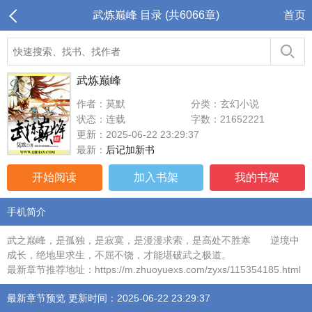
武炼巅峰 目录 (共6066章)
首页
武炼巅峰
作者：莫默
分类：玄幻小说
状态：连载
字数：21652221
更新：2025-06-22 23:29:37
最新：
后记加新书
开始阅读
加入书架
我的书架
手机简介
武之巅峰，是孤独，是寂寞，是漫漫求索，是高处不胜寒 逆境中
成长，绝地里求生，不屈不饶，才能堪破武之极道。
最新章节推荐地址：https://m.zhuoyuexs.com/zyxs/115354185.html
最新章节预览 更新时间：2025-06-22 23:29:37