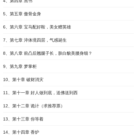
4、第四章 黑书
5、第五章 傲骨金身
6、第六章 宝马配好鞍，美女赠英雄
7、第七章 淬体境四层，气感诞生
8、第八章 前凸后翘腿子长，肤白貌美腰身细？
9、第九章 梦掌柜
10、第十章 破财消灾
11、第十一章 好人做到底，送佛送到西
12、第十二章 诡计（求推荐票）
13、第十三章 你等着
14、第十四章 香炉