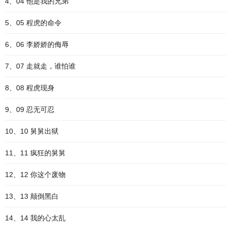
4、04 他是我的兄弟
5、05 程虎的命令
6、06 李娇娇的侮辱
7、07 走就走，谁怕谁
8、08 程虎现身
9、09 忍无可忍
10、10 舅舅出狱
11、11 疯狂的舅舅
12、12 你这个废物
13、13 颠倒黑白
14、14 我的心太乱