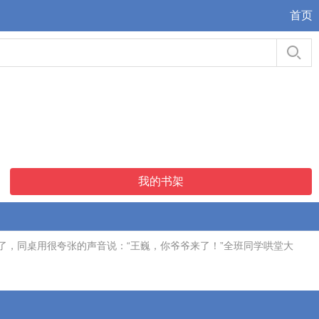
首页
我的书架
，同桌用很夸张的声音说：“王巍，你爷爷来了！”全班同学哄堂大