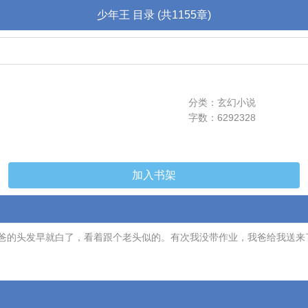
少年王 目录 (共1155章)
分类：玄幻小说
字数：6292328
加入书架
爸的头发早就白了，看着跟个老头似的。有次我没带作业，我爸给我送来了