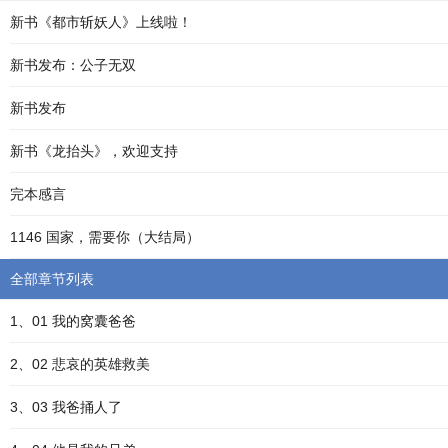
新书《都市斩妖人》上线啦！
新书发布：公子无双
新书发布
新书《龙抬头》，欢迎支持
完本感言
1146 国家，需要你（大结局）
全部章节列表
1、01 我的窝囊爸爸
2、02 悲哀的英雄救美
3、03 我爸捅人了