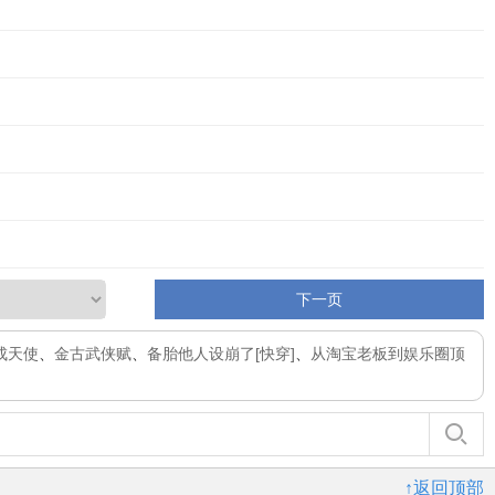
下一页
成天使
、
金古武侠赋
、
备胎他人设崩了[快穿]
、
从淘宝老板到娱乐圈顶
↑返回顶部