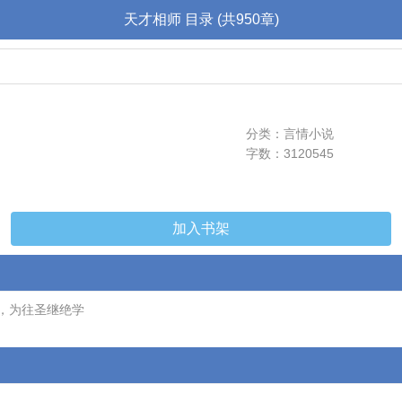
天才相师 目录 (共950章)
分类：言情小说
字数：3120545
加入书架
，为往圣继绝学