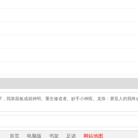
罗，我靠面板成就神明
、
重生修道者
、
妙手小神医
、
龙珠：赛亚人的我终
首页
电脑版
书架
足迹
网站地图