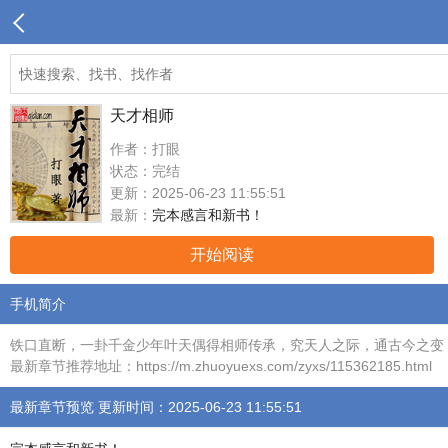
天才相师
作者：打眼
状态：完结
更新：2025-06-23 11:55:51
最新：
完本感言和新书！
开始阅读
手机简介
铁口直断，一卦千金少年叶天偶得相师传承，究天人之际，通古今之变
最新章节推荐地址：https://m.zhuoyuexs.com/zyxs/115362185.html
最新章节预览 更新时间：2025-06-23 11:55:51