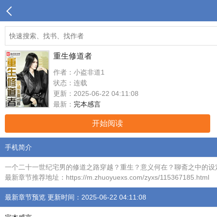
重生修道者
作者：小盗非道1
状态：连载
更新：2025-06-22 04:11:08
最新：
完本感言
开始阅读
手机简介
一个二十一世纪宅男的修道之路穿越？重生？意义何在？聊斋之中的设
最新章节推荐地址：https://m.zhuoyuexs.com/zyxs/115367185.html
最新章节预览 更新时间：2025-06-22 04:11:08