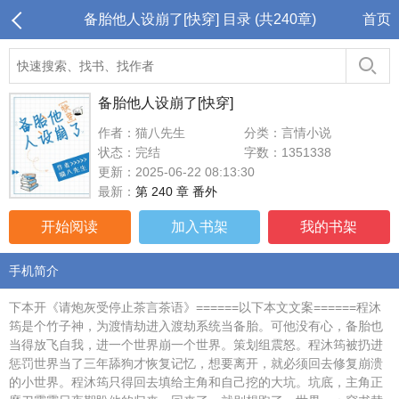
备胎他人设崩了[快穿] 目录 (共240章)
首页
备胎他人设崩了[快穿]
作者：猫八先生
分类：言情小说
状态：完结
字数：1351338
更新：2025-06-22 08:13:30
最新：
第 240 章 番外
开始阅读
加入书架
我的书架
手机简介
下本开《请炮灰受停止茶言茶语》======以下本文文案======程沐
筠是个竹子神，为渡情劫进入渡劫系统当备胎。可他没有心，备胎也
当得放飞自我，进一个世界崩一个世界。策划组震怒。程沐筠被扔进
惩罚世界当了三年舔狗才恢复记忆，想要离开，就必须回去修复崩溃
的小世界。程沐筠只得回去填给主角和自己挖的大坑。坑底，主角正