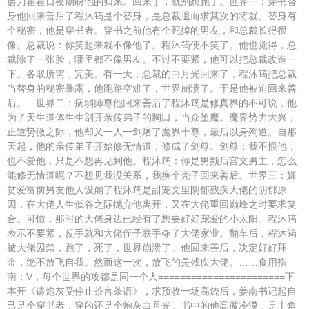
磨刀霍霍日夜期盼他的归来。回来了，就别想跑了。世界一：穿书替
身他回来善后了程沐筠是个替身，是总裁退而求其次的将就。替身有
个秘密，他是穿书者。穿书之前他有个死掉的男友，和总裁长得很
像。总裁说：你笑起来就不像他了。程沐筠便不笑了。他也觉得，总
裁除了一张脸，哪里都不像男友。不过不要紧，他可以把总裁改造一
下。各取所需，完美。有一天，总裁的白月光回来了，程沐筠把总裁
当替身的秘密暴露，他跑路空难了，世界崩溃了。于是他被迫回来善
后。 世界二：病弱师尊他回来善后了程沐筠是修真界的不可说，他
为了天生道体生生剖开亲传弟子的胸口，当众堕魔。魔界势力大兴，
正道势微之际，他却又一人一剑屠了魔界十尊，最后以身殉道。自那
天起，他的亲传弟子开始修无情道，修成了剑尊。剑尊：我不恨他，
也不爱他，只是不想再见到他。程沐筠：你是男频后宫文男主，怎么
能修无情道呢？不想见我没关系，我换个壳子回来善后。世界三：嫌
贫爱富前男友他人设崩了程沐筠是甜宠文里阴郁残疾大佬的阴郁原
因，在大佬人生低谷之际抛弃他离开，又在大佬重回巅峰之时要求复
合。可惜，那时的大佬身边已经有了想要好好宠爱的小太阳。程沐筠
表示不要紧，反手就和大佬侄子联手夺了大佬家业。翻车后，程沐筠
被大佬囚禁，跑了，死了，世界崩溃了。他回来善后，决定好好拜
金，绝不放飞自我。然而这一次，放飞的是残疾大佬。……食用指
南：V，每个世界的攻都是同一个人=======================下
本开《请炮灰受停止茶言茶语》，求预收一场高烧后，姜南书记起自
己是个穿书者，穿的还是个炮灰白月光。书中的他高傲冷漠，是主角