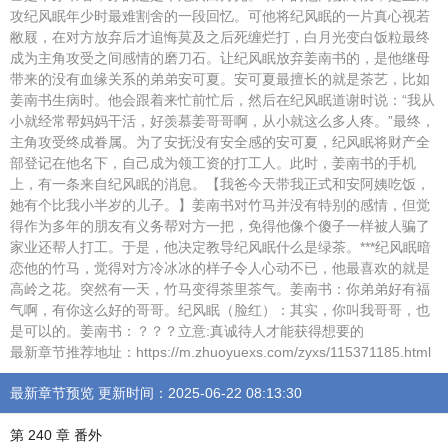
攻纪风眠年少时最难割舍的一段回忆。可他将纪风眠的一片真心视若
敝屐，在对方放弃后才追悔莫及之后死缠烂打，白月光变白饭粒最终
成为主角攻受之间感情的磨刀石。让纪风眠放弃姜南书的，是他继母
带来的没有血缘关系的弟弟安可夏。安可夏最擅长的就是茶艺，比如
姜南书生病时。他会跟着来忙前忙后，然后在纪风眠道谢时说：“我从
小就经常帮妈妈干活，好羡慕姜哥哥啊，从小就这么多人疼。”最终，
主角攻受终成眷属。为了安抚没有安全感的安可夏，纪风眠将财产全
部登记在他名下，自己成为领工资的打工人。此时，姜南书的手机
上，有一条来自纪风眠的消息。【我爸今天带我正式和安阿姨吃饭，
她有个比我小半岁的儿子。】姜南书对竹马并没有特别的感情，但觉
得作为多年的朋友有义务帮对方一把，免得他像个傻子一样被人骗了
家业还帮人打工。于是，他决定教导纪风眠什么是绿茶。***纪风眠暗
恋他的竹马，觉得对方冷冰冰的样子令人心动不已，他最喜欢的就是
高岭之花。突然有一天，竹马变得茶里茶气。姜南书：你弟弟好有福
气啊，有你这么好的哥哥。纪风眠（脸红）：其实，你叫我哥哥，也
是可以的。姜南书：？？？立意:真诚待人才能获得想要的
最新章节推荐地址：https://m.zhuoyuexs.com/zyxs/115371185.html
最新章节预览 更新时间：2025-06-22 08:13:30
第 240 章 番外