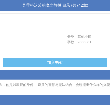
某霍格沃茨的魔文教授 目录 (共742章)
分类：其他小说
字数：2833581
加入书架
他是以教授的身份！ 麻瓜的智慧与魔法结合，会碰撞出什么样的火花？ P