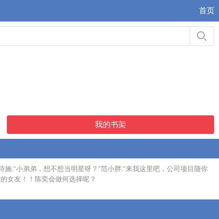
首页
我的书架
:“小弟弟，想不想当明星呀？”范小胖:“来我这里吧，公司项目随你
久的女友！！陈奕会做何选择呢？