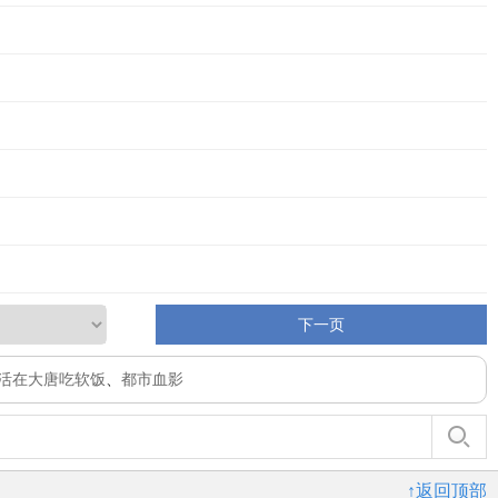
下一页
活在大唐吃软饭
、
都市血影
↑返回顶部