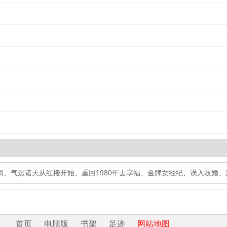
间
、
气运诸天从红楼开始
、
重回1980年去享福
、
金牌女经纪
、
误入歧婚
、
首页
电脑版
书架
足迹
网站地图