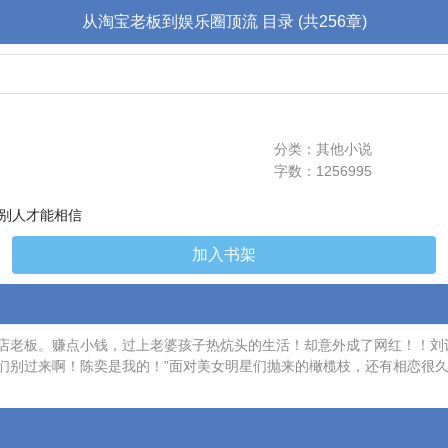
从淘宝老板到娱乐圈顶流 目录 (共256章)
分类：其他小说
字数：1256995
别人才能相信
加入书架
老板。赚点小钱，过上老婆孩子热炕头的生活！却意外成了网红！！刘诗施
“你们别过来啊！陈奕是我的！”面对美女明星们抛来的橄榄枝，还有相恋很