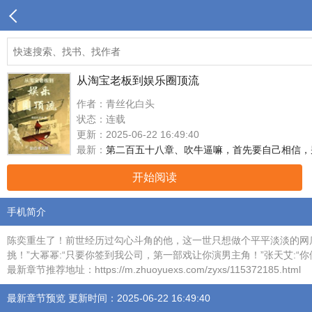
从淘宝老板到娱乐圈顶流
作者：青丝化白头
状态：连载
更新：2025-06-22 16:49:40
最新：
第二百五十八章、吹牛逼嘛，首先要自己相信，
开始阅读
手机简介
陈奕重生了！前世经历过勾心斗角的他，这一世只想做个平平淡淡的网店
挑！”大幂幂:“只要你签到我公司，第一部戏让你演男主角！”张天艾:
最新章节推荐地址：https://m.zhuoyuexs.com/zyxs/115372185.html
最新章节预览 更新时间：2025-06-22 16:49:40