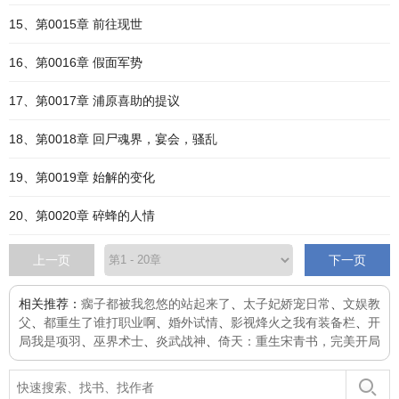
15、第0015章 前往现世
16、第0016章 假面军势
17、第0017章 浦原喜助的提议
18、第0018章 回尸魂界，宴会，骚乱
19、第0019章 始解的变化
20、第0020章 碎蜂的人情
上一页
下一页
相关推荐：
瘸子都被我忽悠的站起来了
、
太子妃娇宠日常
、
文娱教
父
、
都重生了谁打职业啊
、
婚外试情
、
影视烽火之我有装备栏
、
开
局我是项羽
、
巫界术士
、
炎武战神
、
倚天：重生宋青书，完美开局