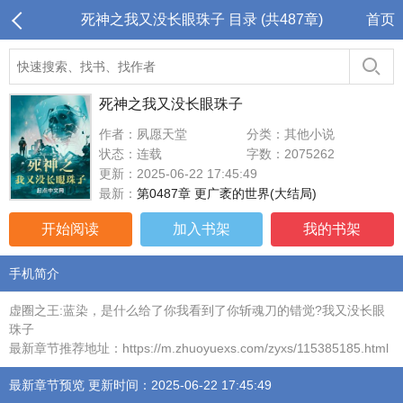
死神之我又没长眼珠子 目录 (共487章)
首页
死神之我又没长眼珠子
作者：夙愿天堂
分类：其他小说
状态：连载
字数：2075262
更新：2025-06-22 17:45:49
最新：
第0487章 更广袤的世界(大结局)
开始阅读
加入书架
我的书架
手机简介
虚圈之王:蓝染，是什么给了你我看到了你斩魂刀的错觉?我又没长眼
珠子
最新章节推荐地址：https://m.zhuoyuexs.com/zyxs/115385185.html
最新章节预览 更新时间：2025-06-22 17:45:49