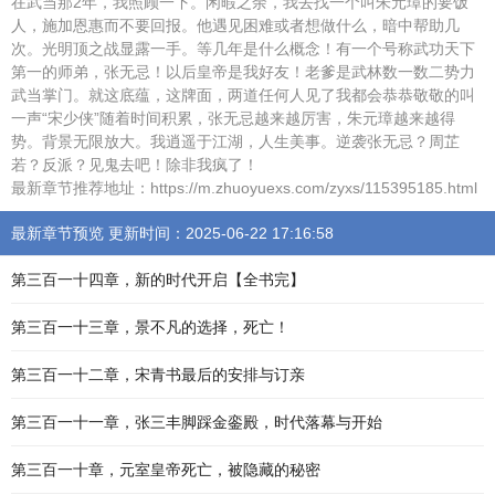
在武当那2年，我照顾一下。闲暇之余，我去找一个叫朱元璋的要饭
人，施加恩惠而不要回报。他遇见困难或者想做什么，暗中帮助几
次。光明顶之战显露一手。等几年是什么概念！有一个号称武功天下
第一的师弟，张无忌！以后皇帝是我好友！老爹是武林数一数二势力
武当掌门。就这底蕴，这牌面，两道任何人见了我都会恭恭敬敬的叫
一声“宋少侠”随着时间积累，张无忌越来越厉害，朱元璋越来越得
势。背景无限放大。我逍遥于江湖，人生美事。逆袭张无忌？周芷
若？反派？见鬼去吧！除非我疯了！
最新章节推荐地址：https://m.zhuoyuexs.com/zyxs/115395185.html
最新章节预览 更新时间：2025-06-22 17:16:58
第三百一十四章，新的时代开启【全书完】
第三百一十三章，景不凡的选择，死亡！
第三百一十二章，宋青书最后的安排与订亲
第三百一十一章，张三丰脚踩金銮殿，时代落幕与开始
第三百一十章，元室皇帝死亡，被隐藏的秘密