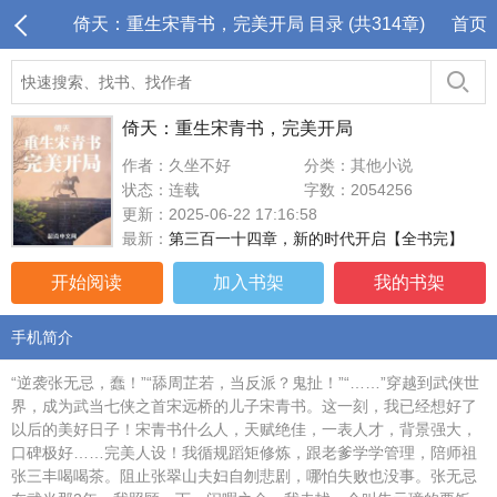
倚天：重生宋青书，完美开局 目录 (共314章)
首页
倚天：重生宋青书，完美开局
作者：久坐不好
分类：其他小说
状态：连载
字数：2054256
更新：2025-06-22 17:16:58
最新：
第三百一十四章，新的时代开启【全书完】
开始阅读
加入书架
我的书架
手机简介
“逆袭张无忌，蠢！”“舔周芷若，当反派？鬼扯！”“……”穿越到武侠世
界，成为武当七侠之首宋远桥的儿子宋青书。这一刻，我已经想好了
以后的美好日子！宋青书什么人，天赋绝佳，一表人才，背景强大，
口碑极好……完美人设！我循规蹈矩修炼，跟老爹学学管理，陪师祖
张三丰喝喝茶。阻止张翠山夫妇自刎悲剧，哪怕失败也没事。张无忌