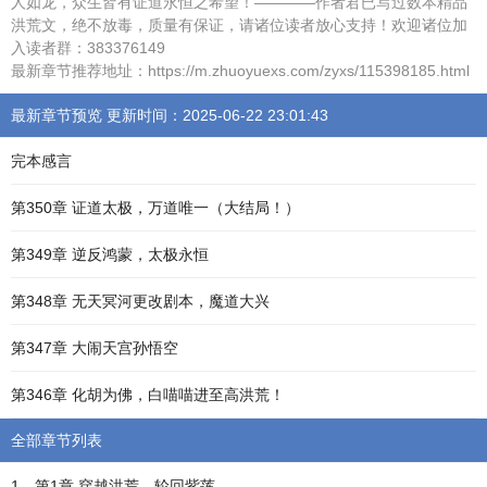
人如龙，众生皆有证道永恒之希望！————作者君已写过数本精品
洪荒文，绝不放毒，质量有保证，请诸位读者放心支持！欢迎诸位加
入读者群：383376149
最新章节推荐地址：https://m.zhuoyuexs.com/zyxs/115398185.html
最新章节预览 更新时间：2025-06-22 23:01:43
完本感言
第350章 证道太极，万道唯一（大结局！）
第349章 逆反鸿蒙，太极永恒
第348章 无天冥河更改剧本，魔道大兴
第347章 大闹天宫孙悟空
第346章 化胡为佛，白喵喵进至高洪荒！
全部章节列表
1、第1章 穿越洪荒，轮回紫莲