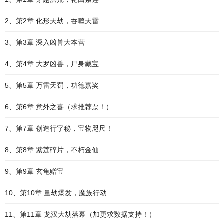
2、第2章 化形天劫，吞噬天雷
3、第3章 深入凶兽大本营
4、第4章 大罗凶兽，尸身藏宝
5、第5章 万雷天罚，功德嘉奖
6、第6章 意外之喜（求推荐票！）
7、第7章 创造行字秘，宝物咫尺！
8、第8章 紫莲碎片，不朽金仙
9、第9章 玄龟赠宝
10、第10章 量劫爆发，魔族行动
11、第11章 龙汉大劫落幕（加更求数据支持！）