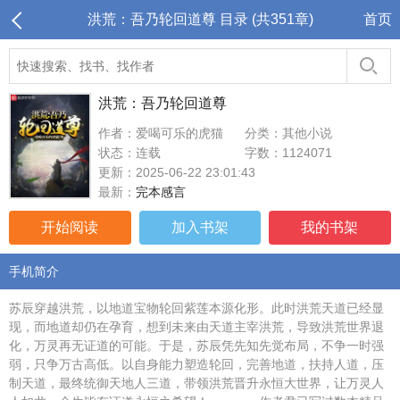
洪荒：吾乃轮回道尊 目录 (共351章)
首页
洪荒：吾乃轮回道尊
作者：爱喝可乐的虎猫
分类：其他小说
状态：连载
字数：1124071
更新：2025-06-22 23:01:43
最新：
完本感言
开始阅读
加入书架
我的书架
手机简介
苏辰穿越洪荒，以地道宝物轮回紫莲本源化形。此时洪荒天道已经显
现，而地道却仍在孕育，想到未来由天道主宰洪荒，导致洪荒世界退
化，万灵再无证道的可能。于是，苏辰凭先知先觉布局，不争一时强
弱，只争万古高低。以自身能力塑造轮回，完善地道，扶持人道，压
制天道，最终统御天地人三道，带领洪荒晋升永恒大世界，让万灵人