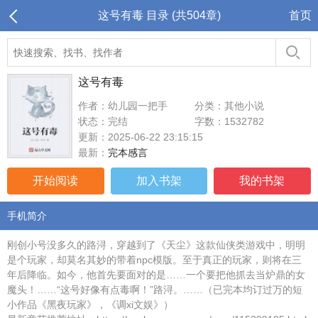
这号有毒 目录 (共504章)
首页
这号有毒
作者：幼儿园一把手
分类：其他小说
状态：完结
字数：1532782
更新：2025-06-22 23:15:15
最新：
完本感言
开始阅读
加入书架
我的书架
手机简介
刚创小号没多久的路浔，穿越到了《天尘》这款仙侠类游戏中，明明
是个玩家，却莫名其妙的带着npc模版。至于真正的玩家，则将在三
年后降临。如今，他首先要面对的是……一个要把他抓去当炉鼎的女
魔头！……“这号好像有点毒啊！”路浔。……（已完本均订过万的短
小作品《黑夜玩家》，《调xi文娱》）