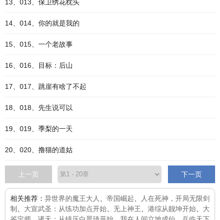
13、013、保卫绣花枕头
14、014、你的就是我的
15、015、一个老故事
16、016、目标：后山
17、017、跳崖有啥了不起
18、018、先生说可以
19、019、季梨的一天
20、020、撸猫的道姑
上一页
下一页
相关推荐：
异世界的魔王大人
、
帝国崛起
、
人在死神，开局无限剑
制
、
大宣武圣：从练功加点开始
、
无上神王
、
港综从靓坤开始
、
大
鉴定师
、
诸天：从镇压白景琦开始
、
我在人间立地成仙
、
兵临天下