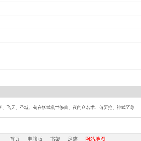
帝
、
飞天
、
圣墟
、
苟在妖武乱世修仙
、
夜的命名术
、
偏要抢
、
神武至尊
首页
电脑版
书架
足迹
网站地图