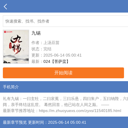
九锡
作者：上汤豆苗
状态：完结
更新：2025-06-14 05:00:41
最新：
024【菩萨蛮】
开始阅读
手机简介
礼有九锡：一曰玄牡，二曰衮冕，三曰乐悬，四曰朱户，五曰纳陛，六
阔，亲手终结这乱世。 蓦然回首，他已站在人间之巅。 ——
最新章节推荐地址：https://m.zhuoyuexs.com/zyxs/11540185.html
最新章节预览 更新时间：2025-06-14 05:00:41