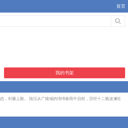
首页
我的书架
趋，剑履上殿。 陆沉从广陵城的绵绵春雨中启程，历经十二载波澜壮