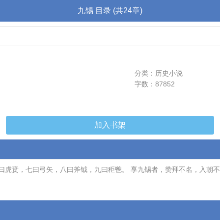
九锡 目录 (共24章)
分类：历史小说
字数：87852
加入书架
曰虎贲，七曰弓矢，八曰斧钺，九曰秬鬯。 享九锡者，赞拜不名，入朝不