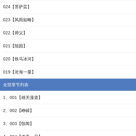
024【菩萨蛮】
023【风雨如晦】
022【师父】
021【陆园】
020【铁马冰河】
019【沧海一粟】
全部章节列表
1、001【雄关漫道】
2、002【峥嵘】
3、003【惊闻】