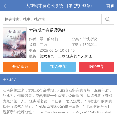
大乘期才有逆袭系统 目录 (共693章)
首页
大乘期才有逆袭系统
作者：最白的乌鸦
分类：武侠小说
状态：完结
字数：1823211
更新：2025-06-14 10:01:40
最新：
第六百九十二章 江离的个人价值
开始阅读
加入书架
我的书架
手机简介
江离穿越过来，发现没有金手指，只能老老实实的修炼，五百年后，
他成为九州最强者，突然出现一个系统，说能帮宿主从练气期逆袭成
为九州第一人。 江离看着第一个任务，陷入沉思。 “请宿主打败你的
堂哥（练气六层）。” “你这系统延迟的挺严重啊。” 【本书欢乐向】
最新章节推荐地址：https://m.zhuoyuexs.com/zyxs/11542185.html