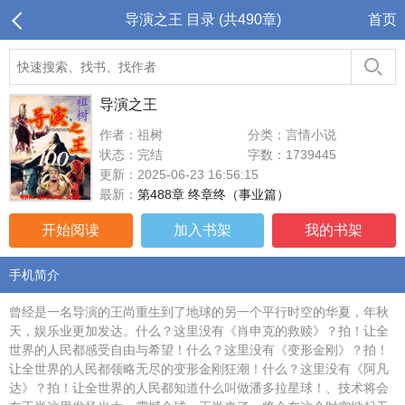
导演之王 目录 (共490章)
首页
导演之王
作者：祖树
分类：言情小说
状态：完结
字数：1739445
更新：2025-06-23 16:56:15
最新：
第488章 终章终（事业篇）
开始阅读
加入书架
我的书架
手机简介
曾经是一名导演的王尚重生到了地球的另一个平行时空的华夏，年秋
天，娱乐业更加发达。什么？这里没有《肖申克的救赎》？拍！让全
世界的人民都感受自由与希望！什么？这里没有《变形金刚》？拍！
让全世界的人民都领略无尽的变形金刚狂潮！什么？这里没有《阿凡
达》？拍！让全世界的人民都知道什么叫做潘多拉星球！、技术将会