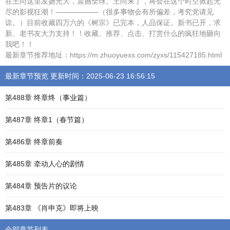
在王尚这里发扬光大，震撼全球。王尚来了，将会在这个时空掀起无
尽的影视狂潮！——————（很多事物会有所偏差，考究党请见
谅。）目前收藏四万六的《树宗》已完本，人品保证。新书已开，求
新、老书友大力支持！！收藏、推荐、点击、打赏什么的疯狂地砸向
我吧！！
最新章节推荐地址：https://m.zhuoyuexs.com/zyxs/115427185.html
最新章节预览 更新时间：2025-06-23 16:56:15
第488章 终章终（事业篇）
第487章 终章1（春节篇）
第486章 终章前奏
第485章 牵动人心的剧情
第484章 预告片的议论
第483章 《肖申克》即将上映
全部章节列表