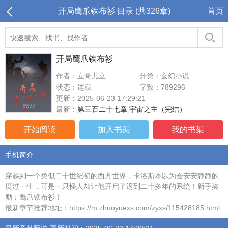
开局鹰爪铁布衫 目录 (共326章)
首页
开局鹰爪铁布衫
作者：立哥儿立
分类：玄幻小说
状态：连载
字数：789296
更新：2025-06-23 17:29:21
最新：
第三百二十七章 宇宙之主（完结）
开始阅读
加入书架
我的书架
手机简介
穿越到一个类似二十世纪初的西方世界，卡洛斯本以为会安安静静的
度过一生，可是一只怪人却让他开启了迟到二十多年的系统！新手奖
励：鹰爪铁布衫！
最新章节推荐地址：https://m.zhuoyuexs.com/zyxs/115428185.html