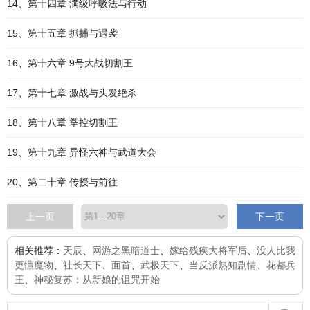
14、第十四章 满级呼吸法与行动
15、第十五章 抓捕与遇袭
16、第十六章 9号大战切割王
17、第十七章 激战与头发绝杀
18、第十八章 掌控切割王
19、第十九章 异怪六神与武道大会
20、第二十章 传授与前往
上一页
下一页
相关推荐：
天辰
、
网游之黑暗道士
、
嫁给残疾大将军后
、
没人比我
更懂魔物
、
社长天下
、
面首
、
武极天下
、
当反派熟知剧情
、
花都兵
王
、
神秘复苏：从新娘的诅咒开始