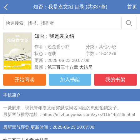
知否：我是袁文绍 目录 (共337章)
首页
知否：我是袁文绍
作者：还是爱小乔
分类：其他小说
状态：连载
字数：1504276
更新：2025-06-23 20:07:08
最新：
第三百三十八章 大结局
开始阅读
加入书架
我的书架
手机简介
一觉醒来，现代青年袁文绍穿越成同名同姓的忠勤伯嫡次子。
最新章节推荐地址：https://m.zhuoyuexs.com/zyxs/115445185.html
最新章节预览 更新时间：2025-06-23 20:07:08