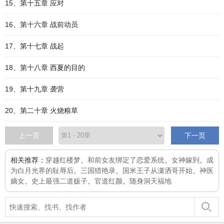
15、第十五章 应对
16、第十六章 战前动员
17、第十七章 战起
18、第十八章 西夏的目的
19、第十九章 袭营
20、第二十章 火烧粮草
上一页
下一页
相关推荐：
穿越红楼梦
、
和前女友绑定了恋爱系统
、
女神嫁到
、
成
为白月光界的耻辱后
、
三国猎艳录
、
国米王子从潇洒哥开始
、
神医
嫡女
、
史上最强二道贩子
、
官道红颜
、
随身洞天福地