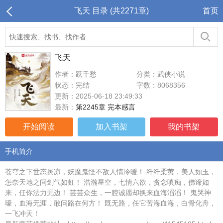
飞天 目录 (共2271章)
首页
飞天
作者：跃千愁
分类：武侠小说
状态：完结
字数：8068356
更新：2025-06-18 23:49:33
最新：
第2245章 完本感言
开始阅读
加入书架
我的书架
手机简介
苍穹之下世态炎凉，妖魔鬼怪不敌人情冷暖！ 纤纤柔荑，美人如玉，
怎奈天地之间剑气如虹！ 浩瀚星空，七情六欲，贪念嗔痴，佛谛如
来，任你法力无边！ 芸芸众生，一腔诚愿却换来血海滔滔！ 鬼哭神
嚎，血海无涯，敢问路在何方！ 既无路，任它苦海血海，白骨化舟，
一飞冲天！