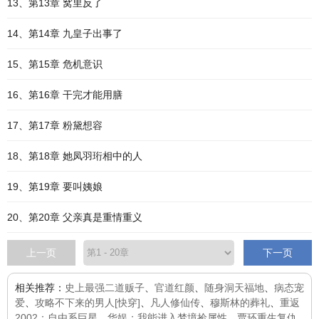
13、第13章 窝里反了
14、第14章 九皇子出事了
15、第15章 危机意识
16、第16章 干完才能用膳
17、第17章 粉黛想容
18、第18章 她凤羽珩相中的人
19、第19章 要叫姨娘
20、第20章 父亲真是重情重义
上一页
下一页
相关推荐：
史上最强二道贩子
、
官道红颜
、
随身洞天福地
、
病态宠
爱
、
攻略不下来的男人[快穿]
、
凡人修仙传
、
穆斯林的葬礼
、
重返
2002：自由系巨星
、
华娱：我能进入梦境捡属性
、
贾环重生复仇