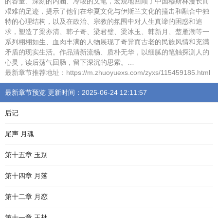
的容量、深刻的内涵、冷峻的文笔，宏观地回顾了中国穆斯林漫长而
艰难的足迹，提示了他们在华夏文化与伊斯兰文化的撞击和融合中独
特的心理结构，以及在政治、宗教的氛围中对人生真谛的困惑和追
求，塑造了梁亦清、韩子奇、梁君璧、梁冰玉、韩新月、楚雁潮等一
系列栩栩如生、血肉丰满的人物展现了奇异而古老的民族风情和充满
矛盾的现实生活。作品清新流畅、质朴无华，以细腻的笔触探测人的
心灵，读后荡气回肠，留下深沉的思索。…
最新章节推荐地址：https://m.zhuoyuexs.com/zyxs/115459185.html
最新章节预览 更新时间：2025-06-24 12:11:57
后记
尾声 月魂
第十五章 玉别
第十四章 月落
第十二章 月恋
第十一章 玉劫