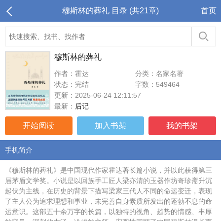
穆斯林的葬礼 目录 (共21章)
首页
穆斯林的葬礼
作者：霍达
分类：名家名著
状态：完结
字数：549464
更新：2025-06-24 12:11:57
最新：
后记
开始阅读
加入书架
我的书架
手机简介
《穆斯林的葬礼》是中国现代作家霍达著长篇小说，并以此获得第三
届茅盾文学奖。小说是以回族手工匠人梁亦清的玉器作坊奇珍斋升沉
起伏为主线，在历史的背景下描写梁家三代人不同的命运变迁，表现
了主人公为追求理想和事业，未完善自身素质所发出的蓬勃不息的命
运意识。这部五十余万字的长篇，以独特的视角、趋势的情感、丰厚