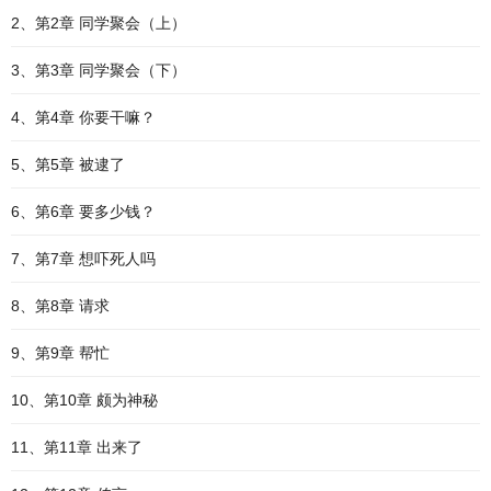
2、第2章 同学聚会（上）
3、第3章 同学聚会（下）
4、第4章 你要干嘛？
5、第5章 被逮了
6、第6章 要多少钱？
7、第7章 想吓死人吗
8、第8章 请求
9、第9章 帮忙
10、第10章 颇为神秘
11、第11章 出来了