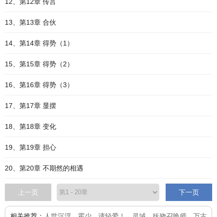
12、第12章 传言
13、第13章 合伙
14、第14章 得势（1）
15、第15章 得势（2）
16、第16章 得势（3）
17、第17章 显摆
18、第18章 变化
19、第19章 担心
20、第20章 不期然的相遇
上一页
下一页
相关推荐：
人世沉浮
、
霍少，请轻爱！
、
灵域
、
妖娆召唤师
、
万古