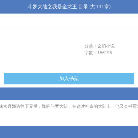
斗罗大陆之我是金龙王 目录 (共131章)
分类：玄幻小说
字数：156195
加入书架
妹古月娜逃往下界后，降临斗罗大陆，在这片神奇的大陆上，他又会书写