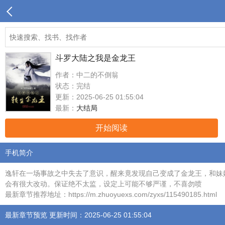
斗罗大陆之我是金龙王
作者：中二的不倒翁
状态：完结
更新：2025-06-25 01:55:04
最新：
大结局
开始阅读
手机简介
逸轩在一场事故之中失去了意识，醒来竟发现自己变成了金龙王，和妹
会有很大改动。保证绝不太监，设定上可能不够严谨，不喜勿喷
最新章节推荐地址：https://m.zhuoyuexs.com/zyxs/115490185.html
最新章节预览 更新时间：2025-06-25 01:55:04