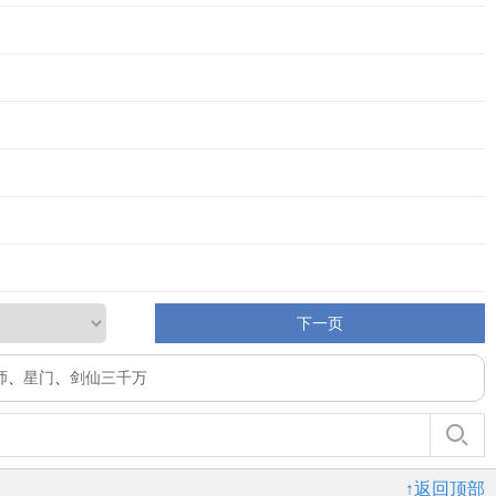
下一页
师
、
星门
、
剑仙三千万
↑返回顶部