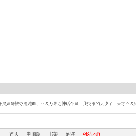
开局妹妹被夺混沌血
、
召唤万界之神话帝皇
、
我突破的太快了
、
天才召唤
首页
电脑版
书架
足迹
网站地图