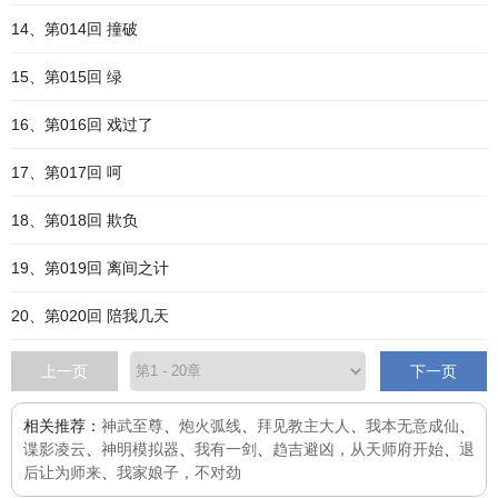
14、第014回 撞破
15、第015回 绿
16、第016回 戏过了
17、第017回 呵
18、第018回 欺负
19、第019回 离间之计
20、第020回 陪我几天
上一页
下一页
相关推荐：
神武至尊
、
炮火弧线
、
拜见教主大人
、
我本无意成仙
、
谍影凌云
、
神明模拟器
、
我有一剑
、
趋吉避凶，从天师府开始
、
退
后让为师来
、
我家娘子，不对劲