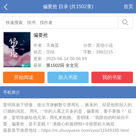
偏要抢 目录 (共1502章)
首页
偏要抢
作者：天难蓝
分类：其他小说
状态：完结
字数：3982215
更新：2025-06-14 06:06:59
最新：
第1502回 全文完
开始阅读
加入书架
我的书架
手机简介
姜明珠放下骄傲，使出浑身解数引诱周礼， 换来的，却是他和别人的
订婚的消息。 周礼：“你的入幕之宾多的是，偏要抢，要不要脸？” 后
来，姜明珠嫁给他兄弟，周礼来抢婚。 姜明珠：“我跟你的时候你不
要，偏要抢，是不是贱？” 满腹心机狐狸精×冷面禁欲大疯批
最新章节推荐地址：https://m.zhuoyuexs.com/zyxs/11549185.html