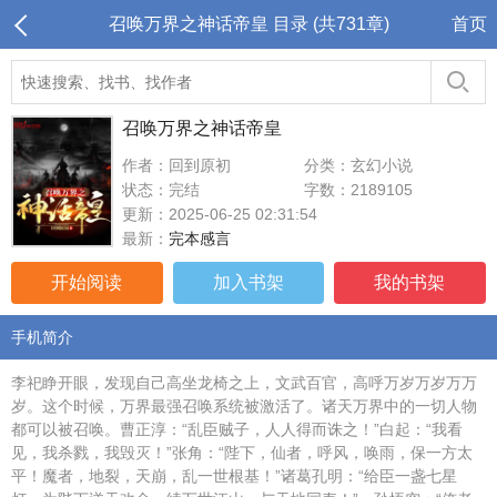
召唤万界之神话帝皇 目录 (共731章)
首页
召唤万界之神话帝皇
作者：回到原初
分类：玄幻小说
状态：完结
字数：2189105
更新：2025-06-25 02:31:54
最新：
完本感言
开始阅读
加入书架
我的书架
手机简介
李祀睁开眼，发现自己高坐龙椅之上，文武百官，高呼万岁万岁万万
岁。这个时候，万界最强召唤系统被激活了。诸天万界中的一切人物
都可以被召唤。曹正淳：“乱臣贼子，人人得而诛之！”白起：“我看
见，我杀戮，我毁灭！”张角：“陛下，仙者，呼风，唤雨，保一方太
平！魔者，地裂，天崩，乱一世根基！”诸葛孔明：“给臣一盏七星