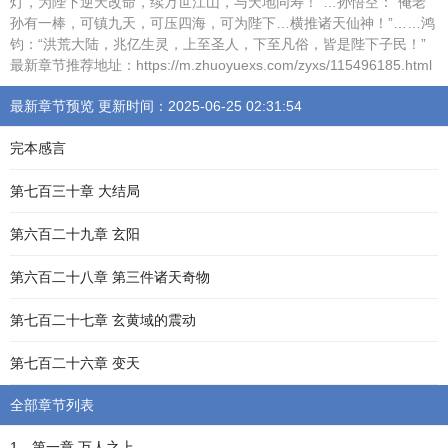
灯，为陛下逆天改命，续万世江山，与天地同寿！”…孙悟空：“俺老
孙有一棒，可镇九天，可压四海，可为陛下…横推诸天仙神！”……鸿
钧：“洪荒大陆，兆亿生灵，上至圣人，下至凡俗，皆是陛下子民！”
最新章节推荐地址：https://m.zhuoyuexs.com/zyxs/115496185.html
最新章节预览 更新时间：2025-06-25 02:31:54
完本感言
第七百三十章 大结局
第六百二十九章 玄阳
第六百二十八章 第三件诸天奇物
第七百二十七章 玄黄域的震动
第七百二十六章 变天
全部章节列表
1、第一章 万人之上