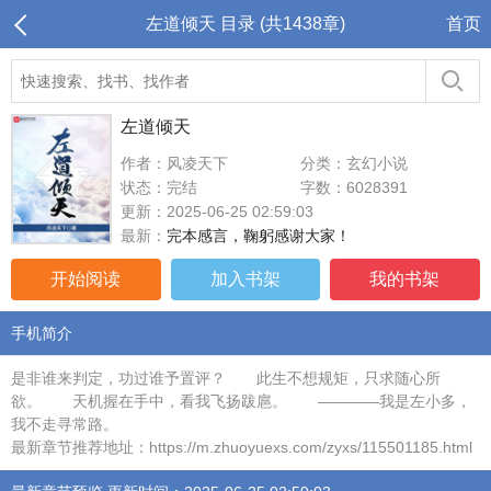
左道倾天 目录 (共1438章)
首页
左道倾天
作者：风凌天下
分类：玄幻小说
状态：完结
字数：6028391
更新：2025-06-25 02:59:03
最新：
完本感言，鞠躬感谢大家！
开始阅读
加入书架
我的书架
手机简介
是非谁来判定，功过谁予置评？ 此生不想规矩，只求随心所
欲。 天机握在手中，看我飞扬跋扈。 ————我是左小多，
我不走寻常路。
最新章节推荐地址：https://m.zhuoyuexs.com/zyxs/115501185.html