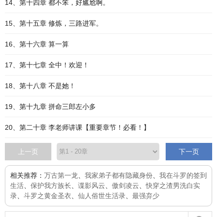
14、第十四章 都不笨，好尴尬啊。
15、第十五章 修炼，三路进军。
16、第十六章 算一算
17、第十七章 全中！欢迎！
18、第十八章 不是她！
19、第十九章 拼命三郎左小多
20、第二十章 李老师讲课【重要章节！必看！】
上一页
下一页
相关推荐：
万古第一龙
、
我家弟子都有隐藏身份
、
我在斗罗的签到
生活
、
保护我方族长
、
谍影风云
、
傲剑凌云
、
快穿之渣男洗白实
录
、
斗罗之黄金圣衣
、
仙人俗世生活录
、
最强弃少