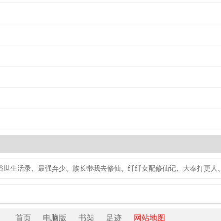
俗世生活录
、
最强弃少
、
族长带我去修仙
、
纤纤女配修仙记
、
大奉打更人
首页
电脑版
书架
足迹
网站地图