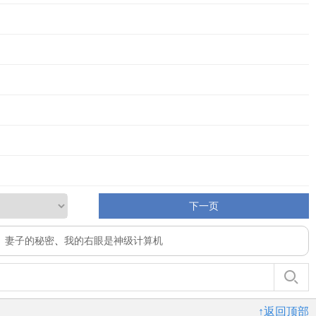
下一页
、
妻子的秘密
、
我的右眼是神级计算机
↑返回顶部