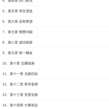
4、第四章 同门师兄
5、第五章 突生变故
6、第六章 还有希望
7、第七章 预警功能
8、第八章 成功抓获
9、第九章 第一桶金
10、第十章 宝藏现身
11、第十一章 兑换巨款
12、第十二章 再寻老师
13、第十三章 安置后路
14、第十四章 大事初定