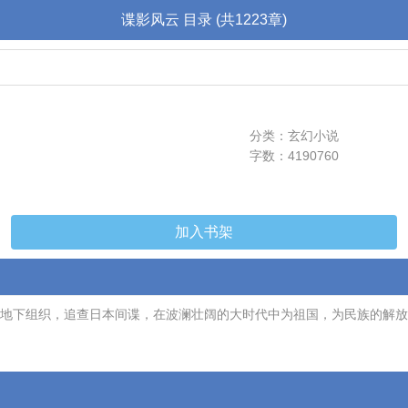
谍影风云 目录 (共1223章)
分类：玄幻小说
字数：4190760
加入书架
找地下组织，追查日本间谍，在波澜壮阔的大时代中为祖国，为民族的解