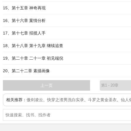
15、第十五章 神奇再现
16、第十六章 案情分析
17、第十七章 招揽人手
18、第十八章 第十九章 继续追查
19、第二十章 二十一章 初见端倪
20、第二十二章 素描画像
上一页
相关推荐：
傲剑凌云
、
快穿之渣男洗白实录
、
斗罗之黄金圣衣
、
仙人