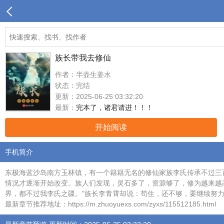
族长带我去修仙
作者：半壶生姜水
状态：完结
更新：2025-06-25 03:32:20
最新：
完本了，诸君请进！！！
开始阅读
手机简介
东极海蓝沙岛南方玉林镇，有一个籍籍无名的修仙家族李氏传承不过三
情况才逐渐开始改变。族人们发现，灵石多了，资源够了，修为越来越
界，都不过我李氏之疆。”族长李青霄却说：苟住，还不够，要继续努
最新章节推荐地址：https://m.zhuoyuexs.com/zyxs/115512185.html