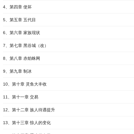
4、第四章 使坏
5、第五章 五代目
6、第六章 家族现状
7、第七章 黑谷城（改）
8、第八章 赤焰蛛网
9、第九章 制冰
10、第十章 灵鱼大丰收
11、第十一章 交易
12、第十二章 族人待遇提升
13、第十三章 惊人的变化