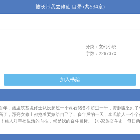
族长带我去修仙 目录 (共534章)
分类：玄幻小说
字数：2267370
加入书架
百年，族里筑基境修士从没超过一个灵石储备不超过一千，资源匮乏到了
高了，漂亮女修士都抢着要嫁给自己了。多年后的一天，李氏族人一个个
力！族人对幸福生活的向往，就是我的奋斗目标。【小家族奋斗史，每日