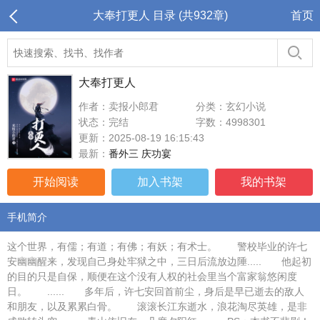
大奉打更人 目录 (共932章)
首页
大奉打更人
作者：卖报小郎君
分类：玄幻小说
状态：完结
字数：4998301
更新：2025-08-19 16:15:43
最新：
番外三 庆功宴
开始阅读
加入书架
我的书架
手机简介
这个世界，有儒；有道；有佛；有妖；有术士。 警校毕业的许七
安幽幽醒来，发现自己身处牢狱之中，三日后流放边陲..... 他起初
的目的只是自保，顺便在这个没有人权的社会里当个富家翁悠闲度
日。 ...... 多年后，许七安回首前尘，身后是早已逝去的敌人
和朋友，以及累累白骨。 滚滚长江东逝水，浪花淘尽英雄，是非