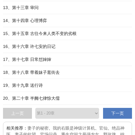
13、第十三章 审问
14、第十四章 心理博弈
15、第十五章 古往今来人类不变的劣根
16、第十六章 许七安的日记
17、第十七章 日常怼婶婶
18、第十八章 带着妹子逛街去
19、第十九章 送行诗
20、第二十章 半阙七律惊大儒
上一页
下一页
相关推荐：
妻子的秘密
、
我的右眼是神级计算机
、
官仙
、
绝品神
医
、
妻子的欲望
、
官场问鼎
、
重生空间之最强农女
、
野玫瑰
、
锦