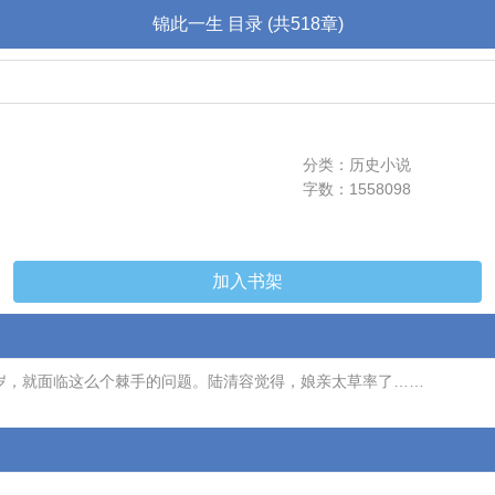
锦此一生 目录 (共518章)
分类：历史小说
字数：1558098
加入书架
周岁，就面临这么个棘手的问题。陆清容觉得，娘亲太草率了……