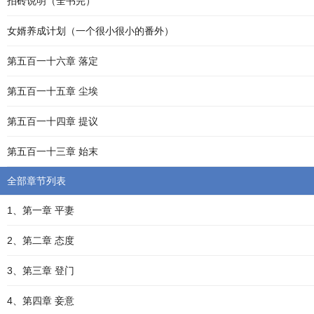
拍砖说明（全书完）
女婿养成计划（一个很小很小的番外）
第五百一十六章 落定
第五百一十五章 尘埃
第五百一十四章 提议
第五百一十三章 始末
全部章节列表
1、第一章 平妻
2、第二章 态度
3、第三章 登门
4、第四章 妾意