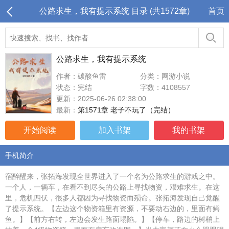
公路求生，我有提示系统 目录 (共1572章)
首页
公路求生，我有提示系统
作者：碳酸鱼雷
分类：网游小说
状态：完结
字数：4108557
更新：2025-06-26 02:38:00
最新：
第1571章 老子不玩了（完结）
开始阅读
加入书架
我的书架
手机简介
宿醉醒来，张拓海发现全世界进入了一个名为公路求生的游戏之中。
一个人，一辆车，在看不到尽头的公路上寻找物资，艰难求生。在这
里，危机四伏，很多人都因为寻找物资而殒命。张拓海发现自己觉醒
了提示系统。【左边这个物资箱里有资源，不要动右边的，里面有鳄
鱼。】【前方右转，左边会发生路面塌陷。】【停车，路边的树梢上