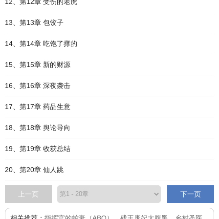
12、第12章 受伤的老虎
13、第13章 包饺子
14、第14章 吃饱了撑的
15、第15章 新的财源
16、第16章 深夜袭击
17、第17章 药品生意
18、第18章 舆论导向
19、第19章 收获总结
20、第20章 仙人跳
上一页
下一页
相关推荐：
指挥官的蛇妻（ABO）
、
残王废妃太腹黑
、
乡村圣医