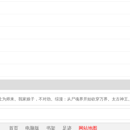
让为师来
、
我家娘子，不对劲
、
综漫：从尸魂界开始砍穿万界
、
太古神王
首页
电脑版
书架
足迹
网站地图