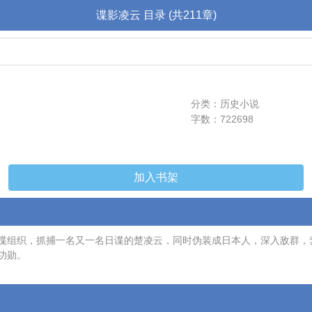
谍影凌云 目录 (共211章)
分类：历史小说
字数：722698
加入书架
谍组织，抓捕一名又一名日谍的楚凌云，同时伪装成日本人，深入敌群，
功勋。