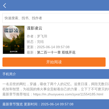
谍影凌云
作者：罗飞羽
状态：完结
更新：2025-06-14 09:57:08
最新：
第二百一十一章 双线开花
开始阅读
手机简介
一名后世的网红，穿越，吸收了两个人的记忆。追查日谍，捣毁无数日
机智和智慧，为祖国的烽火事业贡献着自己的力量，立下了不可磨灭的
最新章节推荐地址：https://m.zhuoyuexs.com/zyxs/11554185.html
最新章节预览 更新时间：2025-06-14 09:57:08