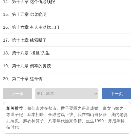
14、第十四章 这个仇必须报
15、第十五章 弟弟晓明
16、第十六章 有人主动找上门
17、第十七章 线索断了
18、第十八章 “撒旦”先生
19、第十九章 倒霉的黄茂
20、第二十章 这哥俩
上一页
下一页
相关推荐：
修仙奇才在都市
、
世子要乖之得道成婚
、
庶女当嫁之一
等世子妃
、
我本初唐
、
全球游戏上线
、
我在蜀山当反派
、
我的老婆
九尾狐
、
麻衣神算子
、
八零年代漂亮作精
、
重生1999：开启黑科
技时代