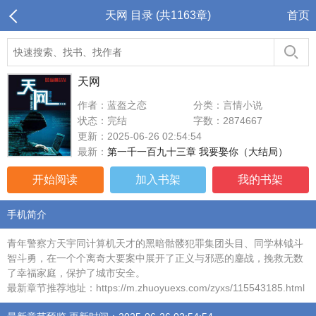
天网 目录 (共1163章)
首页
天网
作者：蓝盔之恋
分类：言情小说
状态：完结
字数：2874667
更新：2025-06-26 02:54:54
最新：
第一千一百九十三章 我要娶你（大结局）
开始阅读
加入书架
我的书架
手机简介
青年警察方天宇同计算机天才的黑暗骷髅犯罪集团头目、同学林钺斗
智斗勇，在一个个离奇大要案中展开了正义与邪恶的鏖战，挽救无数
了幸福家庭，保护了城市安全。
最新章节推荐地址：https://m.zhuoyuexs.com/zyxs/115543185.html