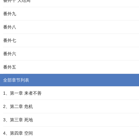
番外十 大结局
番外九
番外八
番外七
番外六
番外五
全部章节列表
1、第一章 来者不善
2、第二章 危机
3、第三章 死地
4、第四章 空间