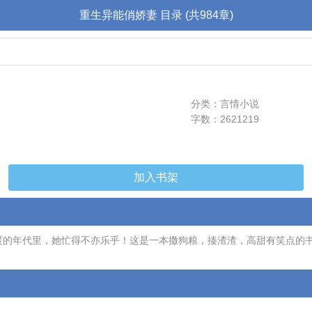
重生异能俏娇妻 目录 (共984章)
分类：言情小说
字数：2621219
加入书架
不暖的年代里，她忙得不亦乐乎！这是一本撒狗粮，揍渣渣，高甜有笑点的