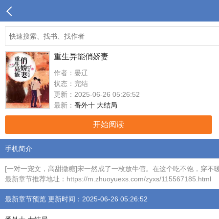
重生异能俏娇妻
作者：晏辽
状态：完结
更新：2025-06-26 05:26:52
最新：
番外十 大结局
开始阅读
手机简介
[一对一宠文，高甜撒糖]宋一然成了一枚放牛倌。在这个吃不饱，穿
最新章节推荐地址：https://m.zhuoyuexs.com/zyxs/115567185.html
最新章节预览 更新时间：2025-06-26 05:26:52