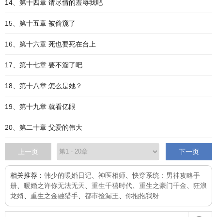
14、第十四章 请尽情的羞辱我吧
15、第十五章 被偷窥了
16、第十六章 死也要死在台上
17、第十七章 要不溜了吧
18、第十八章 怎么是她？
19、第十九章 就看亿眼
20、第二十章 父爱的伟大
上一页
下一页
相关推荐：
韩少的暖婚日记
、
神医相师
、
快穿系统：男神攻略手
册
、
暖婚之许你无法无天
、
重生千禧时代
、
重生之豪门千金
、
狂浪
龙婿
、
重生之金融猎手
、
都市捡漏王
、
你抱抱我呀