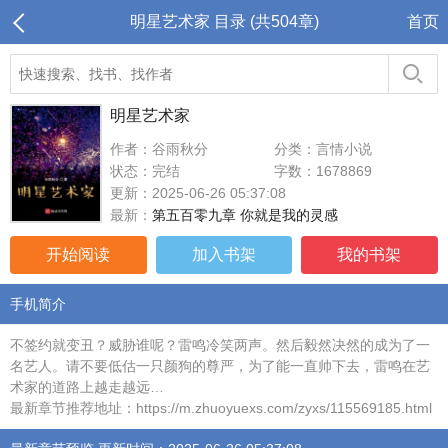
明星艺术家 目录 (共504章)
首页
明星艺术家
作者：谷雨秋分
分类：言情小说
状态：完结
字数：1678869
更新：2025-06-26 05:37:08
最新：
第五百零九章 你就是我的灵感
开始阅读
加入书架
我的书架
手机简介
不签约就变丑？威胁谁呢？雷鸣冷笑两声。然后毅然决然的成为了一
名艺人。请不要低估一只颜狗的尊严，为了能一直帅下去，雷鸣在艺
术家的道路上越走越远…
最新章节推荐地址：https://m.zhuoyuexs.com/zyxs/115569185.html