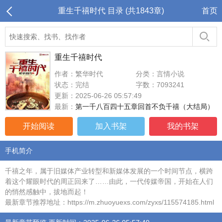
重生千禧时代 目录 (共1843章)
首页
重生千禧时代
作者：繁华时代
分类：言情小说
状态：完结
字数：7093241
更新：2025-06-26 05:57:49
最新：
第一千八百四十五章回首不负千禧（大结局）
开始阅读
加入书架
我的书架
手机简介
千禧之年，属于旧媒体产业转型和新媒体发展的一个时间节点，横跨
着这个耀眼时代的周正回来了……由此，一代传媒帝国，开始在人们
的悄然感触中，拔地而起！
最新章节推荐地址：https://m.zhuoyuexs.com/zyxs/115574185.html