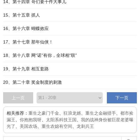
14、第十四章 哥们要干件大事儿
15、第十五章 抓人
16、第十六章 蝴蝶效应
17、第十七章 那年仙侠！
18、第十八章 网“诺”有你，全球相“联”
19、第十九章 相互套路
20、第二十章 奖金制度的刺激
上一页
下一页
相关推荐：
重生之豪门千金
、
狂浪龙婿
、
重生之金融猎手
、
都市捡
漏王
、
你抱抱我呀
、
太阳系科技王国
、
我的战神身份被巨星老婆曝
光了
、
美国农场
、
重生农媳有空间
、
龙刺兵王