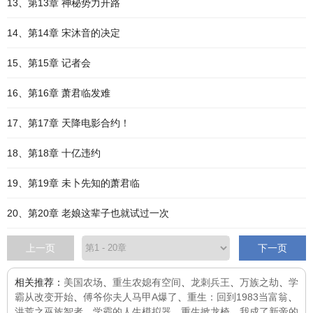
13、第13章 神秘势力开路
14、第14章 宋沐音的决定
15、第15章 记者会
16、第16章 萧君临发难
17、第17章 天降电影合约！
18、第18章 十亿违约
19、第19章 未卜先知的萧君临
20、第20章 老娘这辈子也就试过一次
上一页
下一页
相关推荐：
美国农场
、
重生农媳有空间
、
龙刺兵王
、
万族之劫
、
学
霸从改变开始
、
傅爷你夫人马甲A爆了
、
重生：回到1983当富翁
、
洪荒之巫族智者
、
学霸的人生模拟器
、
重生掀龙椅，我成了新帝的