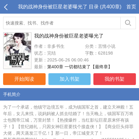
我的战神身份被巨星老婆曝光了 目录 (共400章)
首页
我的战神身份被巨星老婆曝光了
作者：非多书生
分类：言情小说
状态：完结
字数：628198
更新：2025-06-26 06:00:46
最新：
第400章 一切都结束了【最终章】
开始阅读
加入书架
我的书架
手机简介
为了一个承诺，他镇守边境五年，成为镇国军之首，建立天神殿！五
年后，女儿来找，说妈妈被人抓去结婚了！当天晚上，镇国军百万将
士包围帝江城，万里封禁！【热搜爆炸，当红影坛巨星原来怀有孩
子！】【世纪婚礼，只因女神巨星要找个接盘侠！】【商业巨头得罪
大佬，两天蒸发三千亿！】那一日，帝江城变天了！