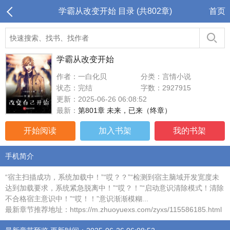
学霸从改变开始 目录 (共802章)
首页
学霸从改变开始
作者：一白化贝
分类：言情小说
状态：完结
字数：2927915
更新：2025-06-26 06:08:52
最新：
第801章 未来，已来（终章）
开始阅读
加入书架
我的书架
手机简介
“宿主扫描成功，系统加载中！”“哎？？”“检测到宿主脑域开发宽度未
达到加载要求，系统紧急脱离中！”“哎？！”“启动意识清除模式！清除
不合格宿主意识中！”“哎！！”意识渐渐模糊...
最新章节推荐地址：https://m.zhuoyuexs.com/zyxs/115586185.html