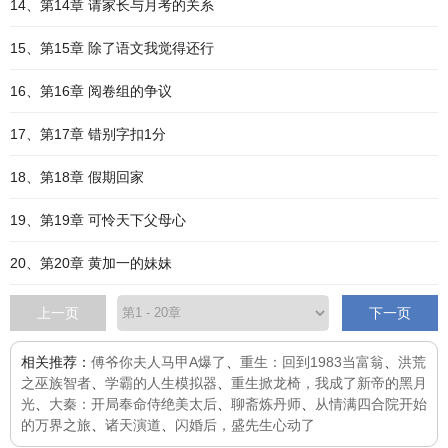
14、第14章 请家长与月考的关系
15、第15章 除了语文我觉得还行
16、第16章 阅卷组的争议
17、第17章 错别字扣1分
18、第18章 假期回家
19、第19章 可怜天下父母心
20、第20章 黄加一的妹妹
上一页
下一页
相关推荐：
傅爷你夫人马甲A爆了
、
重生：回到1983当富翁
、
洪荒
之巫族智者
、
学霸的人生模拟器
、
重生掀龙椅，我成了新帝的黑月
光
、
大秦：开局奉命侍绝美太后
、
聊斋炼丹师
、
从情满四合院开始
的万界之旅
、
诸天演道
、
闪婚后，盛先生心动了