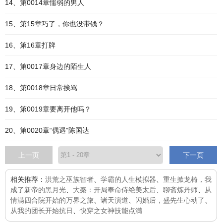
14、第0014章懦弱的男人
15、第15章巧了，你也没带钱？
16、第16章打牌
17、第0017章身边的陌生人
18、第0018章日常挨骂
19、第0019章要离开他吗？
20、第0020章“偶遇”陈国达
上一页
下一页
相关推荐：
洪荒之巫族智者
、
学霸的人生模拟器
、
重生掀龙椅，我
成了新帝的黑月光
、
大秦：开局奉命侍绝美太后
、
聊斋炼丹师
、
从
情满四合院开始的万界之旅
、
诸天演道
、
闪婚后，盛先生心动了
、
从我的团长开始抗日
、
快穿之女神技能点满