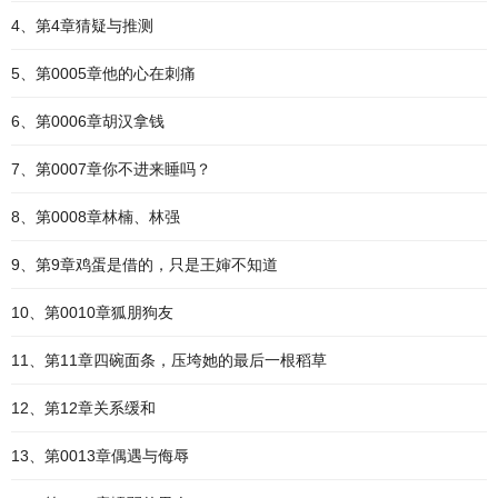
4、第4章猜疑与推测
5、第0005章他的心在刺痛
6、第0006章胡汉拿钱
7、第0007章你不进来睡吗？
8、第0008章林楠、林强
9、第9章鸡蛋是借的，只是王婶不知道
10、第0010章狐朋狗友
11、第11章四碗面条，压垮她的最后一根稻草
12、第12章关系缓和
13、第0013章偶遇与侮辱