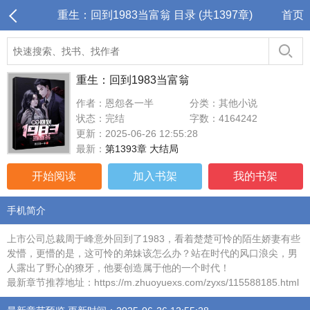
重生：回到1983当富翁 目录 (共1397章)
首页
重生：回到1983当富翁
作者：恩怨各一半
分类：其他小说
状态：完结
字数：4164242
更新：2025-06-26 12:55:28
最新：
第1393章 大结局
开始阅读
加入书架
我的书架
手机简介
上市公司总裁周于峰意外回到了1983，看着楚楚可怜的陌生娇妻有些
发懵，更懵的是，这可怜的弟妹该怎么办？站在时代的风口浪尖，男
人露出了野心的獠牙，他要创造属于他的一个时代！
最新章节推荐地址：https://m.zhuoyuexs.com/zyxs/115588185.html