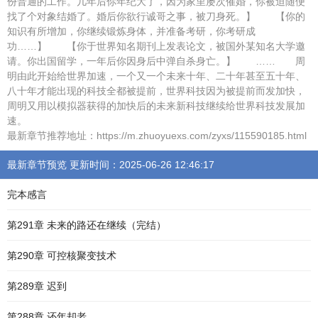
份普通的工作。几年后你年纪大了，因为家里屡次催婚，你被迫随便
找了个对象结婚了。婚后你欲行诚哥之事，被刀身死。】 【你的
知识有所增加，你继续锻炼身体，并准备考研，你考研成
功……】 【你于世界知名期刊上发表论文，被国外某知名大学邀
请。你出国留学，一年后你因身后中弹自杀身亡。】 …… 周
明由此开始给世界加速，一个又一个未来十年、二十年甚至五十年、
八十年才能出现的科技全都被提前，世界科技因为被提前而发加快，
周明又用以模拟器获得的加快后的未来新科技继续给世界科技发展加
速。
最新章节推荐地址：https://m.zhuoyuexs.com/zyxs/115590185.html
最新章节预览 更新时间：2025-06-26 12:46:17
完本感言
第291章 未来的路还在继续（完结）
第290章 可控核聚变技术
第289章 迟到
第288章 还年却老