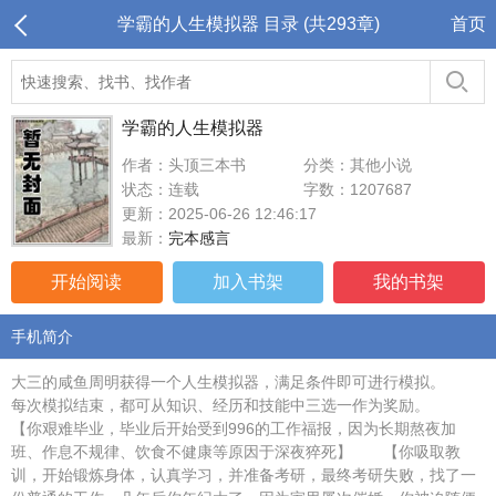
学霸的人生模拟器 目录 (共293章)
首页
学霸的人生模拟器
作者：头顶三本书
分类：其他小说
状态：连载
字数：1207687
更新：2025-06-26 12:46:17
最新：
完本感言
开始阅读
加入书架
我的书架
手机简介
大三的咸鱼周明获得一个人生模拟器，满足条件即可进行模拟。
每次模拟结束，都可从知识、经历和技能中三选一作为奖励。
【你艰难毕业，毕业后开始受到996的工作福报，因为长期熬夜加
班、作息不规律、饮食不健康等原因于深夜猝死】 【你吸取教
训，开始锻炼身体，认真学习，并准备考研，最终考研失败，找了一