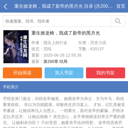
重生掀龙椅，我成了新帝的黑月光 目录 (共200章)
首页
重生掀龙椅，我成了新帝的黑月光
作者：指尖上的行走
分类：历史小说
状态：完结
字数：620137
更新：2025-06-26 12:55:35
最新：
第200章 结局
开始阅读
加入书架
我的书架
手机简介
乔惜是将门孤女，却得皇帝偏宠。 她视皇帝为亲父，甘为牛马，助他
重掌政权。 本以为功德圆满，却惨死在庆功宴上。 才知，记忆竟被皇
帝纂改，让她误将仇人当恩人。 一朝重生，面对皇帝的蒙骗，乔惜决
定以牙还牙。 让她运税粮？ 表完忠心，反手将税粮送到旱灾严重的疆
北。 让她刺杀功臣？ 不好意思，她要亲手扶持明君。 皇帝得意将乔