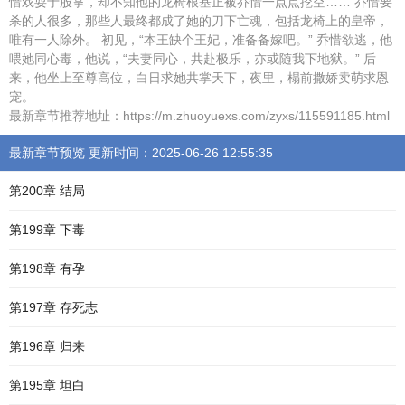
惜戏耍于股掌，却不知他的龙椅根基正被乔惜一点点挖空…… 乔惜要
杀的人很多，那些人最终都成了她的刀下亡魂，包括龙椅上的皇帝，
唯有一人除外。 初见，“本王缺个王妃，准备备嫁吧。” 乔惜欲逃，他
喂她同心毒，他说，“夫妻同心，共赴极乐，亦或随我下地狱。” 后
来，他坐上至尊高位，白日求她共掌天下，夜里，榻前撒娇卖萌求恩
宠。
最新章节推荐地址：https://m.zhuoyuexs.com/zyxs/115591185.html
最新章节预览 更新时间：2025-06-26 12:55:35
第200章 结局
第199章 下毒
第198章 有孕
第197章 存死志
第196章 归来
第195章 坦白