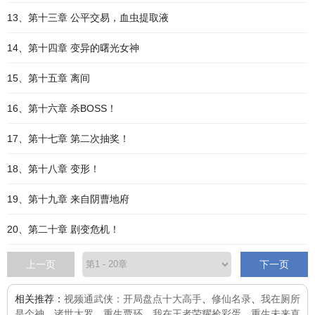
13、第十三章 公平交易，血虫提取液
14、第十四章 变异的曙光女神
15、第十五章 离间
16、第十六章 杀BOSS！
17、第十七章 第二次抽奖！
18、第十八章 变形！
19、第十九章 来自阴曹地府
20、第二十章 剧变危机！
上一页
下一页
相关推荐：
视频通武侠：开局盘点十大高手
、
修仙名录
、
我在厕所
是个神
、
诸世大罗
、
重生贾环
、
我在王者荣耀捡彩蛋
、
重生未来直