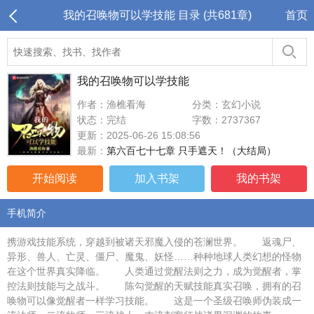
我的召唤物可以学技能 目录 (共681章)
首页
我的召唤物可以学技能
作者：渔樵看海
分类：玄幻小说
状态：完结
字数：2737367
更新：2025-06-26 15:08:56
最新：
第六百七十七章 只手遮天！（大结局）
开始阅读
加入书架
我的书架
手机简介
携游戏技能系统，穿越到被诸天邪魔入侵的苍澜世界。 返魂尸、
异形、兽人、亡灵、僵尸、魔鬼、妖怪……种种地球人类幻想的怪物
在这个世界真实降临。 人类通过觉醒法则之力，成为觉醒者，掌
控法则技能与之战斗。 陈勾觉醒的天赋技能真实召唤，拥有的召
唤物可以像觉醒者一样学习技能。 这是一个圣级召唤师伪装成一