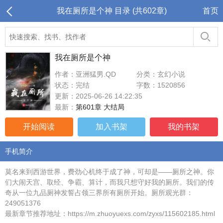
我在厕所是个神 目录 (共602章)
首页
我在厕所是个神
作者：亚洲猛男.QD
分类：玄幻小说
状态：完结
字数：1520856
更新：2025-06-26 14:22:35
最新：
第601章 大结局
开始阅读
加入书架
我的书架
手机简介
莫名来到西游世界，费劲心机终于成了神，可却是——厕所之神。你
们大闹天宫、取经、争霸、算计，而我只想守好我的厕所。我们的传
奇从一位九品厕神发誓占领三界所有厕所开始。厕所观光群：
249051376
最新章节推荐地址：https://m.zhuoyuexs.com/zyxs/115602185.html