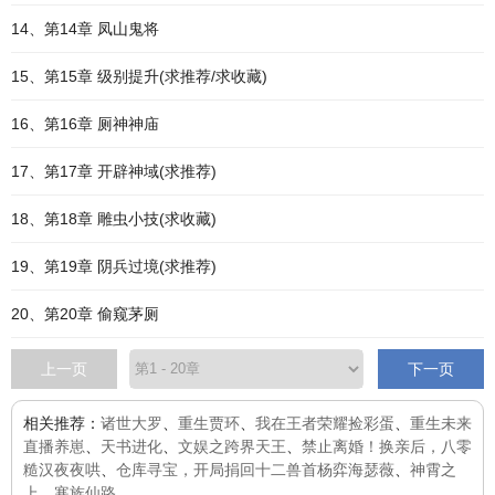
14、第14章 凤山鬼将
15、第15章 级别提升(求推荐/求收藏)
16、第16章 厕神神庙
17、第17章 开辟神域(求推荐)
18、第18章 雕虫小技(求收藏)
19、第19章 阴兵过境(求推荐)
20、第20章 偷窥茅厕
上一页
下一页
相关推荐：
诸世大罗
、
重生贾环
、
我在王者荣耀捡彩蛋
、
重生未来
直播养崽
、
天书进化
、
文娱之跨界天王
、
禁止离婚！换亲后，八零
糙汉夜夜哄
、
仓库寻宝，开局捐回十二兽首杨弈海瑟薇
、
神霄之
上
、
寒族仙路